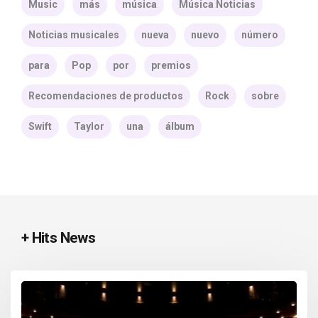
Music
más
música
Música Noticias
Noticias musicales
nueva
nuevo
número
para
Pop
por
premios
Recomendaciones de productos
Rock
sobre
Swift
Taylor
una
álbum
+ Hits News