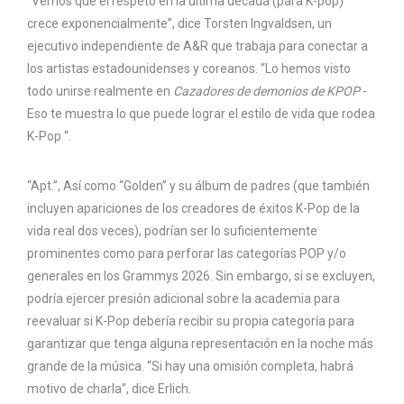
“Vemos que el respeto en la última década (para K-pop)
crece exponencialmente”, dice Torsten Ingvaldsen, un
ejecutivo independiente de A&R que trabaja para conectar a
los artistas estadounidenses y coreanos. “Lo hemos visto
todo unirse realmente en
Cazadores de demonios de KPOP
-
Eso te muestra lo que puede lograr el estilo de vida que rodea
K-Pop “.
“Apt.”, Así como “Golden” y su álbum de padres (que también
incluyen apariciones de los creadores de éxitos K-Pop de la
vida real dos veces), podrían ser lo suficientemente
prominentes como para perforar las categorías POP y/o
generales en los Grammys 2026. Sin embargo, si se excluyen,
podría ejercer presión adicional sobre la academia para
reevaluar si K-Pop debería recibir su propia categoría para
garantizar que tenga alguna representación en la noche más
grande de la música. “Si hay una omisión completa, habrá
motivo de charla”, dice Erlich.