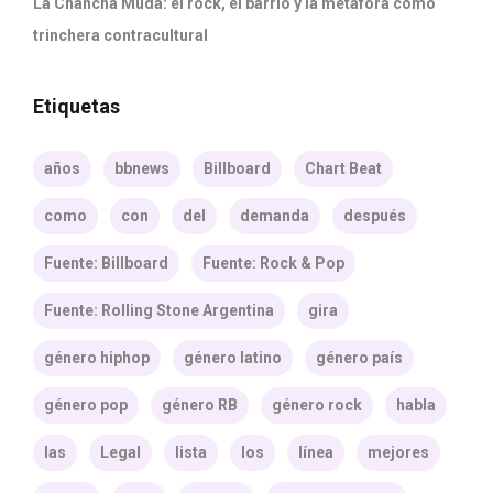
La Chancha Muda: el rock, el barrio y la metáfora como
trinchera contracultural
Etiquetas
años
bbnews
Billboard
Chart Beat
como
con
del
demanda
después
Fuente: Billboard
Fuente: Rock & Pop
Fuente: Rolling Stone Argentina
gira
género hiphop
género latino
género país
género pop
género RB
género rock
habla
las
Legal
lista
los
línea
mejores