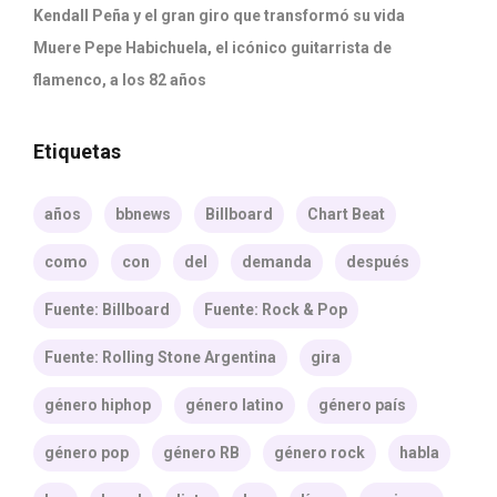
Kendall Peña y el gran giro que transformó su vida
Muere Pepe Habichuela, el icónico guitarrista de
flamenco, a los 82 años
Etiquetas
años
bbnews
Billboard
Chart Beat
como
con
del
demanda
después
Fuente: Billboard
Fuente: Rock & Pop
Fuente: Rolling Stone Argentina
gira
género hiphop
género latino
género país
género pop
género RB
género rock
habla