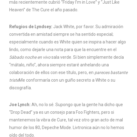
más recientemente cubrió “Friday I’m in Love” y “Just Like
Heaven” de The Cure el año pasado.
Refugios de Lyndsey:
Jack White, por favor. Su admiración
convertida en amistad siempre se ha sentido especial;
especialmente cuando es White quien se inspira a hacer algo
lindo, como dejarle una nota para que la encuentre en el
Sábado noche en vivo
sala verde. Si bien simplemente decía
“mátalo, niño”, ahora siempre estaré anhelando una
colaboración de ellos con ese título, pero, en
pareces bastante
triste
Me conformaría con un guiño secreto a White o su
discografía.
Joe Lynch:
Ah, no lo sé. Supongo que la gente ha dicho que
“Drop Dead” ya es un consejo para Foo Fighters, pero si
mantenemos la vibra de Cure, tal vez otro gran acto de mal
humor de los 80, Depeche Mode. Livtronica aún no lo hemos
oído del todo.