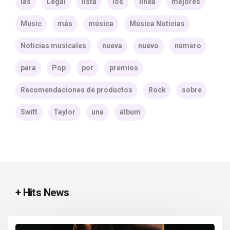
las
Legal
lista
los
línea
mejores
Music
más
música
Música Noticias
Noticias musicales
nueva
nuevo
número
para
Pop
por
premios
Recomendaciones de productos
Rock
sobre
Swift
Taylor
una
álbum
+ Hits News