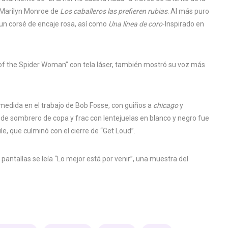
 Marilyn Monroe de
Los caballeros las prefieren rubias
. Al más puro
ar un corsé de encaje rosa, así como
Una línea de coro
-Inspirado en
iss of the Spider Woman” con tela láser, también mostró su voz más
n medida en el trabajo de Bob Fosse, con guiños a
chicago
y
ok de sombrero de copa y frac con lentejuelas en blanco y negro fue
, que culminó con el cierre de “Get Loud”.
as pantallas se leía “Lo mejor está por venir”, una muestra del