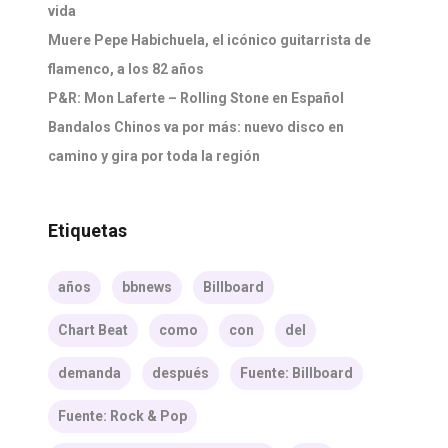
vida
Muere Pepe Habichuela, el icónico guitarrista de
flamenco, a los 82 años
P&R: Mon Laferte – Rolling Stone en Español
Bandalos Chinos va por más: nuevo disco en
camino y gira por toda la región
Etiquetas
años
bbnews
Billboard
Chart Beat
como
con
del
demanda
después
Fuente: Billboard
Fuente: Rock & Pop