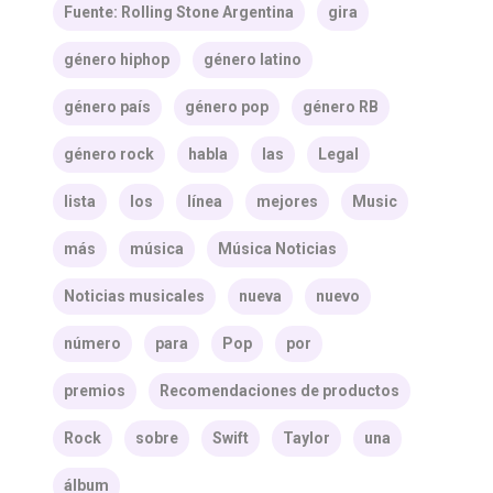
Fuente: Rolling Stone Argentina
gira
género hiphop
género latino
género país
género pop
género RB
género rock
habla
las
Legal
lista
los
línea
mejores
Music
más
música
Música Noticias
Noticias musicales
nueva
nuevo
número
para
Pop
por
premios
Recomendaciones de productos
Rock
sobre
Swift
Taylor
una
álbum