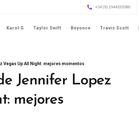
+54 (9) 2944533080
Karol G
Taylor Swift
Beyonce
Travis Scott
pez Vegas Up All Night: mejores momentos
de Jennifer Lopez
t: mejores