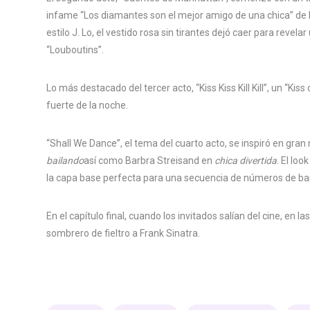
infame “Los diamantes son el mejor amigo de una chica” de
estilo J. Lo, el vestido rosa sin tirantes dejó caer para revel
“Louboutins”.
Lo más destacado del tercer acto, “Kiss Kiss Kill Kill”, un “K
fuerte de la noche.
“Shall We Dance”, el tema del cuarto acto, se inspiró en gra
bailando
así como Barbra Streisand en
chica divertida
. El lo
la capa base perfecta para una secuencia de números de baile
En el capítulo final, cuando los invitados salían del cine, en l
sombrero de fieltro a Frank Sinatra.