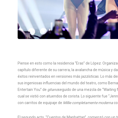
Piense en esto como la residencia “Eras” de López. Organiza
capítulo diferente de su carrera, la avalancha de música 
éxitos reinventados en versiones más jazzísticas. Lo más des
sus ingeniosas influencias del mundo del teatro, como Bernad
Entertain You” de
gitano
seguido de una mezcla de “Waiting 
cual se vistió con atuendos de corista. Lo siguiente fue “Jen
con carritos de equipaje de
Millie completamente moderna
con
El segundo acto, “Cuentos de Manhattan”, comenzó con un tra