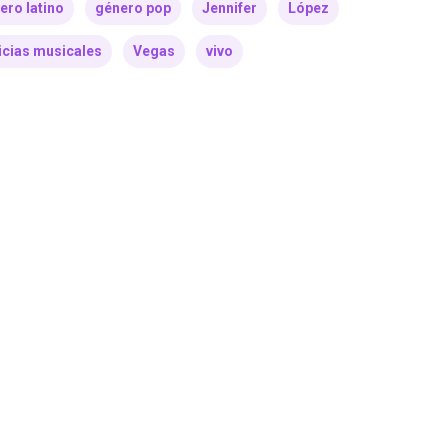
ero latino
género pop
Jennifer
López
icias musicales
Vegas
vivo