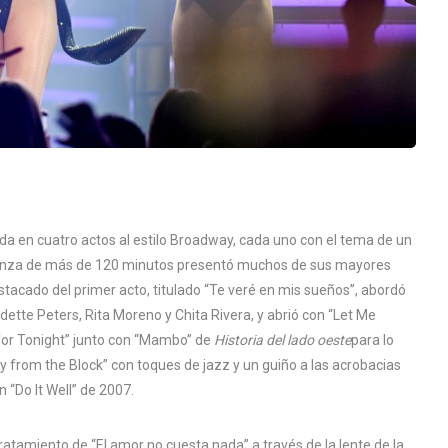
da en cuatro actos al estilo Broadway, cada uno con el tema de un
y danza de más de 120 minutos presentó muchos de sus mayores
tacado del primer acto, titulado “Te veré en mis sueños”, abordó
ette Peters, Rita Moreno y Chita Rivera, y abrió con “Let Me
for Tonight” junto con “Mambo” de
Historia del lado oeste
para lo
ny from the Block” con toques de jazz y un guiño a las acrobacias
 “Do It Well” de 2007.
tamiento de “El amor no cuesta nada” a través de la lente de la