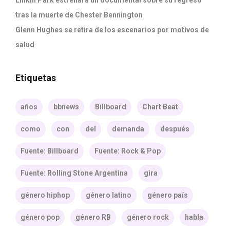
Linkin Park estrenará un documental sobre su regreso
tras la muerte de Chester Bennington
Glenn Hughes se retira de los escenarios por motivos de
salud
Etiquetas
años
bbnews
Billboard
Chart Beat
como
con
del
demanda
después
Fuente: Billboard
Fuente: Rock & Pop
Fuente: Rolling Stone Argentina
gira
género hiphop
género latino
género país
género pop
género RB
género rock
habla