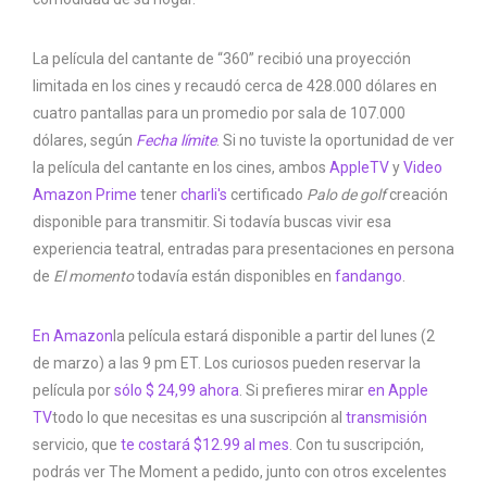
La película del cantante de “360” recibió una proyección
limitada en los cines y recaudó cerca de 428.000 dólares en
cuatro pantallas para un promedio por sala de 107.000
dólares, según
Fecha límite
. Si no tuviste la oportunidad de ver
la película del cantante en los cines, ambos
AppleTV
y
Video
Amazon Prime
tener
charli's
certificado
Palo de golf
creación
disponible para transmitir. Si todavía buscas vivir esa
experiencia teatral, entradas para presentaciones en persona
de
El momento
todavía están disponibles en
fandango
.
En Amazon
la película estará disponible a partir del lunes (2
de marzo) a las 9 pm ET. Los curiosos pueden reservar la
película por
sólo $ 24,99 ahora
. Si prefieres mirar
en Apple
TV
todo lo que necesitas es una suscripción al
transmisión
servicio, que
te costará $12.99 al mes
. Con tu suscripción,
podrás ver The Moment a pedido, junto con otros excelentes