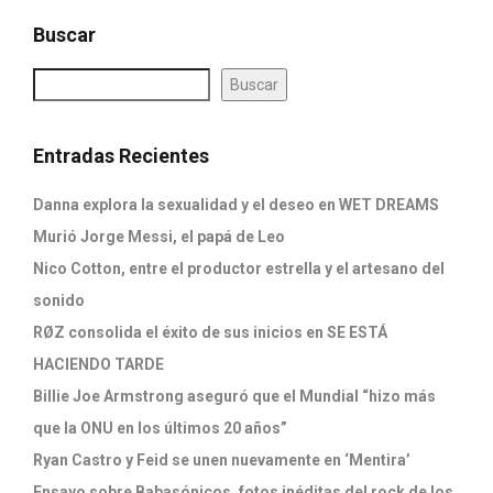
Buscar
Buscar
Entradas Recientes
Danna explora la sexualidad y el deseo en WET DREAMS
Murió Jorge Messi, el papá de Leo
Nico Cotton, entre el productor estrella y el artesano del
sonido
RØZ consolida el éxito de sus inicios en SE ESTÁ
HACIENDO TARDE
Billie Joe Armstrong aseguró que el Mundial “hizo más
que la ONU en los últimos 20 años”
Ryan Castro y Feid se unen nuevamente en ‘Mentira’
Ensayo sobre Babasónicos, fotos inéditas del rock de los