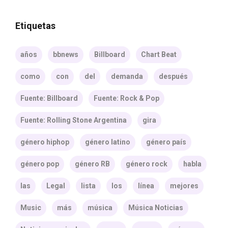
Etiquetas
años
bbnews
Billboard
Chart Beat
como
con
del
demanda
después
Fuente: Billboard
Fuente: Rock & Pop
Fuente: Rolling Stone Argentina
gira
género hiphop
género latino
género país
género pop
género RB
género rock
habla
las
Legal
lista
los
línea
mejores
Music
más
música
Música Noticias