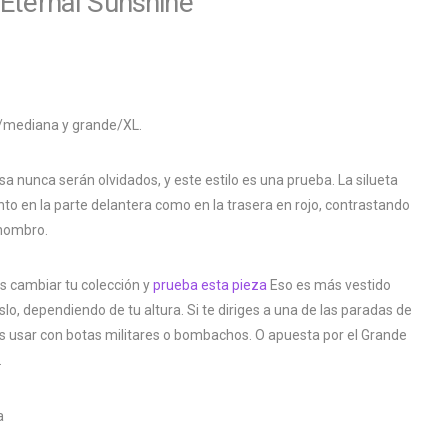
Eternal Sunshine'
a/mediana y grande/XL.
a nunca serán olvidados, y este estilo es una prueba. La silueta
nto en la parte delantera como en la trasera en rojo, contrastando
 hombro.
es cambiar tu colección y
prueba esta pieza
Eso es más vestido
lo, dependiendo de tu altura. Si te diriges a una de las paradas de
es usar con botas militares o bombachos. O apuesta por el Grande
.