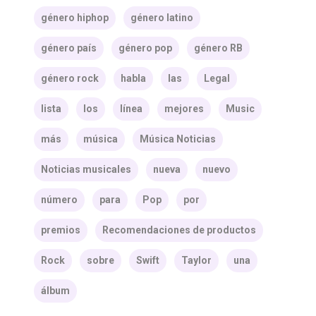
género hiphop
género latino
género país
género pop
género RB
género rock
habla
las
Legal
lista
los
línea
mejores
Music
más
música
Música Noticias
Noticias musicales
nueva
nuevo
número
para
Pop
por
premios
Recomendaciones de productos
Rock
sobre
Swift
Taylor
una
álbum