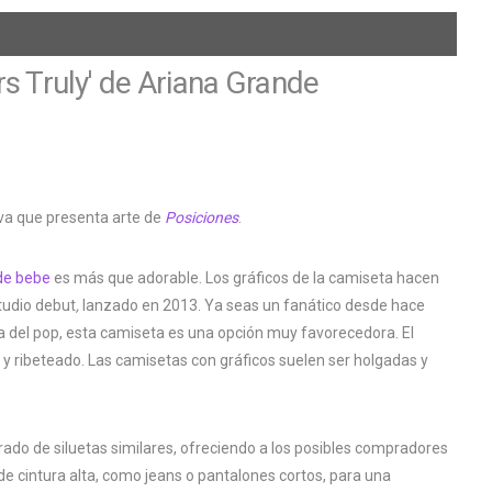
s Truly' de Ariana Grande
iva que presenta arte de
Posiciones
.
de bebe
es más que adorable. Los gráficos de la camiseta hacen
tudio debut
,
lanzado en 2013. Ya seas un fanático desde hace
a del pop, esta camiseta es una opción muy favorecedora. El
o y ribeteado. Las camisetas con gráficos suelen ser holgadas y
rado de siluetas similares, ofreciendo a los posibles compradores
 de cintura alta, como jeans o pantalones cortos, para una