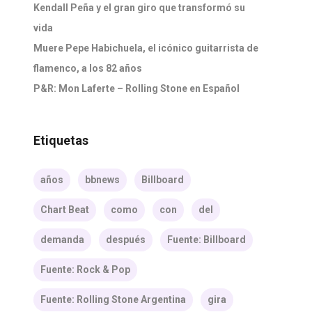
Kendall Peña y el gran giro que transformó su
vida
Muere Pepe Habichuela, el icónico guitarrista de
flamenco, a los 82 años
P&R: Mon Laferte – Rolling Stone en Español
Etiquetas
años
bbnews
Billboard
Chart Beat
como
con
del
demanda
después
Fuente: Billboard
Fuente: Rock & Pop
Fuente: Rolling Stone Argentina
gira