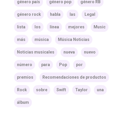
género país
género pop
género RB
género rock
habla
las
Legal
lista
los
línea
mejores
Music
más
música
Música Noticias
Noticias musicales
nueva
nuevo
número
para
Pop
por
premios
Recomendaciones de productos
Rock
sobre
Swift
Taylor
una
álbum