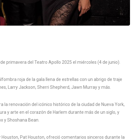
de primavera del Teatro Apollo 2025 el miércoles (4 de junio).
alfombra roja de la gala llena de estrellas con un abrigo de traje
mes, Larry Jackson, Sherri Shepherd, Jawn Murray y más.
a la renovación del icónico histórico de la ciudad de Nueva York,
ura y arte en el corazón de Harlem durante más de un siglo, y
ox y Shoshana Bean.
 Houston, Pat Houston, ofreció comentarios sinceros durante la