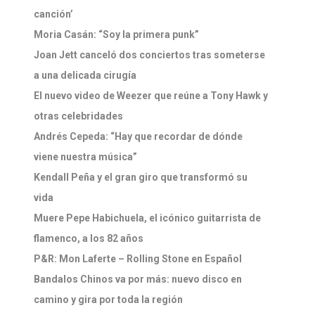
canción’
Moria Casán: “Soy la primera punk”
Joan Jett canceló dos conciertos tras someterse
a una delicada cirugía
El nuevo video de Weezer que reúne a Tony Hawk y
otras celebridades
Andrés Cepeda: “Hay que recordar de dónde
viene nuestra música”
Kendall Peña y el gran giro que transformó su
vida
Muere Pepe Habichuela, el icónico guitarrista de
flamenco, a los 82 años
P&R: Mon Laferte – Rolling Stone en Español
Bandalos Chinos va por más: nuevo disco en
camino y gira por toda la región