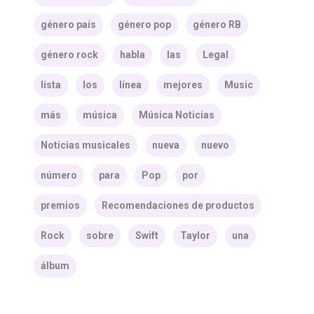
género país
género pop
género RB
género rock
habla
las
Legal
lista
los
línea
mejores
Music
más
música
Música Noticias
Noticias musicales
nueva
nuevo
número
para
Pop
por
premios
Recomendaciones de productos
Rock
sobre
Swift
Taylor
una
álbum