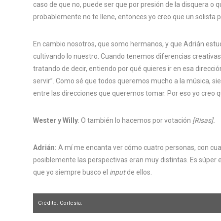
caso de que no, puede ser que por presión de la disquera o q
probablemente no te llene, entonces yo creo que un solista p
En cambio nosotros, que somo hermanos, y que Adrián estud
cultivando lo nuestro. Cuando tenemos diferencias creativas,
tratando de decir, entiendo por qué quieres ir en esa direcci
servir”. Como sé que todos queremos mucho a la música, sient
entre las direcciones que queremos tomar. Por eso yo creo q
Wester y Willy
: O también lo hacemos por votación
[Risas].
Adrián:
A mí me encanta ver cómo cuatro personas, con cuat
posiblemente las perspectivas eran muy distintas. Es súper
que yo siempre busco el
input
de ellos.
Crédito: Cortesía.