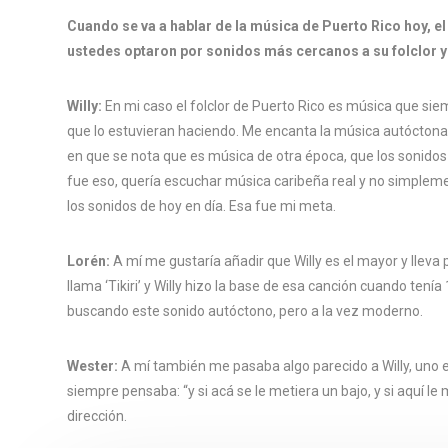
Cuando se va a hablar de la música de Puerto Rico hoy, e
ustedes optaron por sonidos más cercanos a su folclor y
Willy:
En mi caso el folclor de Puerto Rico es música que si
que lo estuvieran haciendo. Me encanta la música autóctona 
en que se nota que es música de otra época, que los sonidos
fue eso, quería escuchar música caribeña real y no simpleme
los sonidos de hoy en día. Esa fue mi meta.
Lorén:
A mí me gustaría añadir que Willy es el mayor y lle
llama ‘Tikiri’ y Willy hizo la base de esa canción cuando ten
buscando este sonido autóctono, pero a la vez moderno.
Wester:
A mí también me pasaba algo parecido a Willy, uno 
siempre pensaba: “y si acá se le metiera un bajo, y si aquí 
dirección.