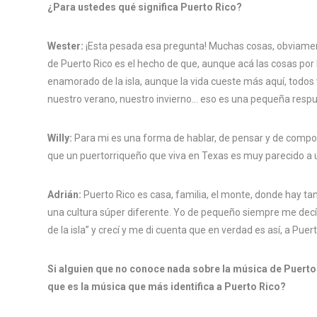
¿Para ustedes qué significa Puerto Rico?
Wester:
¡Esta pesada esa pregunta! Muchas cosas, obviame
de Puerto Rico es el hecho de que, aunque acá las cosas por
enamorado de la isla, aunque la vida cueste más aquí, todo
nuestro verano, nuestro invierno… eso es una pequeña respue
Willy:
Para mi es una forma de hablar, de pensar y de compo
que un puertorriqueño que viva en Texas es muy parecido a 
Adrián:
Puerto Rico es casa, familia, el monte, donde hay ta
una cultura súper diferente. Yo de pequeño siempre me decí
de la isla” y crecí y me di cuenta que en verdad es así, a Pue
Si alguien que no conoce nada sobre la música de Puerto
que es la música que más identifica a Puerto Rico?