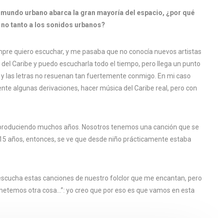
l mundo urbano abarca la gran mayoría del espacio, ¿por qué
 no tanto a los sonidos urbanos?
empre quiero escuchar, y me pasaba que no conocía nuevos artistas
del Caribe y puedo escucharla todo el tiempo, pero llega un punto
 y las letras no resuenan tan fuertemente conmigo. En mi caso
nte algunas derivaciones, hacer música del Caribe real, pero con
va produciendo muchos años. Nosotros tenemos una canción que se
ía 15 años, entonces, se ve que desde niño prácticamente estaba
escucha estas canciones de nuestro folclor que me encantan, pero
le metemos otra cosa…”: yo creo que por eso es que vamos en esta