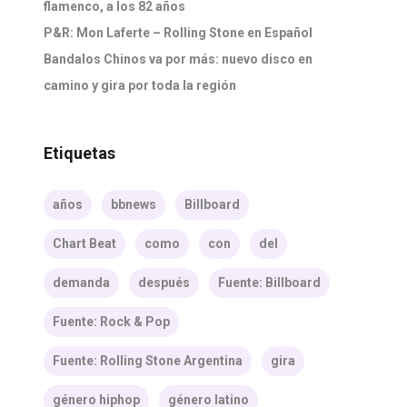
flamenco, a los 82 años
P&R: Mon Laferte – Rolling Stone en Español
Bandalos Chinos va por más: nuevo disco en
camino y gira por toda la región
Etiquetas
años
bbnews
Billboard
Chart Beat
como
con
del
demanda
después
Fuente: Billboard
Fuente: Rock & Pop
Fuente: Rolling Stone Argentina
gira
género hiphop
género latino