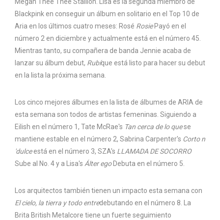
Megan Thee Thee Stallion. Lisa es la segunda miembro de
Blackpink en conseguir un álbum en solitario en el Top 10 de
Aria en los últimos cuatro meses: Rosé
Rosie
Payó en el
número 2 en diciembre y actualmente está en el número 45.
Mientras tanto, su compañera de banda Jennie acaba de
lanzar su álbum debut,
Rubí
que está listo para hacer su debut
en la lista la próxima semana.
Los cinco mejores álbumes en la lista de álbumes de ARIA de
esta semana son todos de artistas femeninas. Siguiendo a
Eilish en el número 1, Tate McRae's
Tan cerca de lo que
se
mantiene estable en el número 2, Sabrina Carpenter's
Corto n
'dulce
está en el número 3, SZA's
LLAMADA DE SOCORRO
Sube al No. 4 y a Lisa's
Álter ego
Debuta en el número 5.
Los arquitectos también tienen un impacto esta semana con
El cielo, la tierra y todo entre
debutando en el número 8. La
Brita British Metalcore tiene un fuerte seguimiento