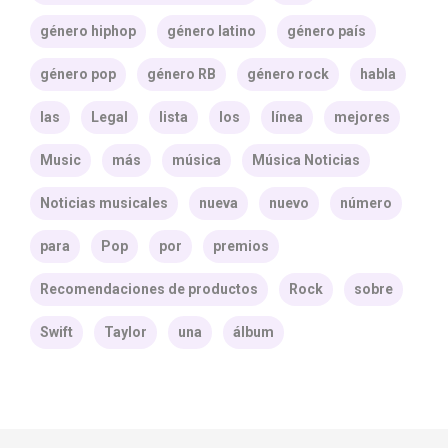
género hiphop
género latino
género país
género pop
género RB
género rock
habla
las
Legal
lista
los
línea
mejores
Music
más
música
Música Noticias
Noticias musicales
nueva
nuevo
número
para
Pop
por
premios
Recomendaciones de productos
Rock
sobre
Swift
Taylor
una
álbum