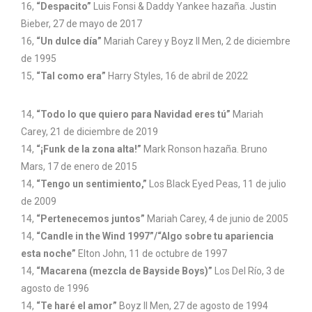
16,
“Despacito”
Luis Fonsi & Daddy Yankee hazaña. Justin
Bieber, 27 de mayo de 2017
16,
“Un dulce día”
Mariah Carey y Boyz II Men, 2 de diciembre
de 1995
15,
“Tal como era”
Harry Styles, 16 de abril de 2022
14,
“Todo lo que quiero para Navidad eres tú”
Mariah
Carey, 21 de diciembre de 2019
14,
“¡Funk de la zona alta!”
Mark Ronson hazaña. Bruno
Mars, 17 de enero de 2015
14,
“Tengo un sentimiento,”
Los Black Eyed Peas, 11 de julio
de 2009
14,
“Pertenecemos juntos”
Mariah Carey, 4 de junio de 2005
14,
“Candle in the Wind 1997”/“Algo sobre tu apariencia
esta noche”
Elton John, 11 de octubre de 1997
14,
“Macarena (mezcla de Bayside Boys)”
Los Del Río, 3 de
agosto de 1996
14,
“Te haré el amor”
Boyz II Men, 27 de agosto de 1994