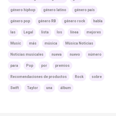
género hiphop
género latino
género país
género pop
género RB
género rock
habla
las
Legal
lista
los
línea
mejores
Music
más
música
Música Noticias
Noticias musicales
nueva
nuevo
número
para
Pop
por
premios
Recomendaciones de productos
Rock
sobre
Swift
Taylor
una
álbum