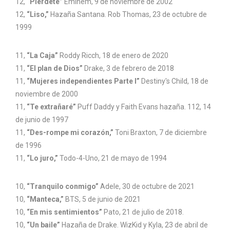
12,
“Piérdete”
Eminem, 9 de noviembre de 2002
12,
“Liso,”
Hazaña Santana. Rob Thomas, 23 de octubre de
1999
11,
“La Caja”
Roddy Ricch, 18 de enero de 2020
11,
“El plan de Dios”
Drake, 3 de febrero de 2018
11,
“Mujeres independientes Parte I”
Destiny's Child, 18 de
noviembre de 2000
11,
“Te extrañaré”
Puff Daddy y Faith Evans hazaña. 112, 14
de junio de 1997
11,
“Des-rompe mi corazón,”
Toni Braxton, 7 de diciembre
de 1996
11,
“Lo juro,”
Todo-4-Uno, 21 de mayo de 1994
10,
“Tranquilo conmigo”
Adele, 30 de octubre de 2021
10,
“Manteca,”
BTS, 5 de junio de 2021
10,
“En mis sentimientos”
Pato, 21 de julio de 2018.
10,
“Un baile”
Hazaña de Drake. WizKid y Kyla, 23 de abril de