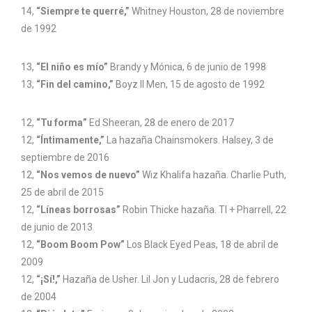
14,
“Siempre te querré,”
Whitney Houston, 28 de noviembre
de 1992
13,
“El niño es mío”
Brandy y Mónica, 6 de junio de 1998
13,
“Fin del camino,”
Boyz II Men, 15 de agosto de 1992
12,
“Tu forma”
Ed Sheeran, 28 de enero de 2017
12,
“Íntimamente,”
La hazaña Chainsmokers. Halsey, 3 de
septiembre de 2016
12,
“Nos vemos de nuevo”
Wiz Khalifa hazaña. Charlie Puth,
25 de abril de 2015
12,
“Líneas borrosas”
Robin Thicke hazaña. TI + Pharrell, 22
de junio de 2013
12,
“Boom Boom Pow”
Los Black Eyed Peas, 18 de abril de
2009
12,
“¡Sí!,”
Hazaña de Usher. Lil Jon y Ludacris, 28 de febrero
de 2004