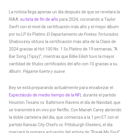
La noticia llega apenas un día después de que se revelara la
RIAA.
su lista de fin de año
para 2024, coronando a Taylor
Swift con el nivel de certificación más alto y el mejor álbum
por su LP 6x Platino
El Departamento de Poetas Torturados
.
Shaboozey obtuvo la certificación más alta de la Clase de
2024 gracias al Hot 100 No. 1 5x Platino de 19 semanas, “A
Bar Song (Tipsy)”, mientras que Billie Eilish tuvo la mayor
cantidad de títulos certificados del año con 10 gracias a su
álbum.
Pégame fuerte y suave
.
Bey se está preparando actualmente para encabezar el
Espectáculo de medio tiempo de la NFL
durante el partido
Houston Texans vs. Baltimore Ravens el día de Navidad, que
se transmitirá en vivo por Netflix. Con Mariah Carey abriendo
la doble cartelera del día, que comienza a la 1 pm ET con el
partido Kansas City Chiefs vs. Pittsburgh Steelers, el día
marcará la primera actuación del artista de “Break My Soul”