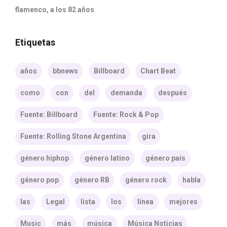
flamenco, a los 82 años
Etiquetas
años
bbnews
Billboard
Chart Beat
como
con
del
demanda
después
Fuente: Billboard
Fuente: Rock & Pop
Fuente: Rolling Stone Argentina
gira
género hiphop
género latino
género país
género pop
género RB
género rock
habla
las
Legal
lista
los
línea
mejores
Music
más
música
Música Noticias