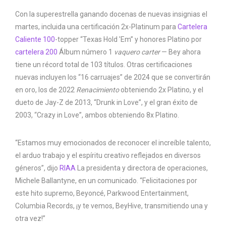
Con la superestrella ganando docenas de nuevas insignias el
martes, incluida una certificación 2x-Platinum para
Cartelera
Caliente 100
-topper “Texas Hold 'Em” y honores Platino por
cartelera 200
Álbum número 1
vaquero carter
— Bey ahora
tiene un récord total de 103 títulos. Otras certificaciones
nuevas incluyen los “16 carruajes” de 2024 que se convertirán
en oro, los de 2022
Renacimiento
obteniendo 2x Platino, y el
dueto de Jay-Z de 2013, “Drunk in Love”, y el gran éxito de
2003, “Crazy in Love”, ambos obteniendo 8x Platino.
“Estamos muy emocionados de reconocer el increíble talento,
el arduo trabajo y el espíritu creativo reflejados en diversos
géneros”, dijo
RIAA
La presidenta y directora de operaciones,
Michele Ballantyne, en un comunicado. “Felicitaciones por
este hito supremo, Beyoncé, Parkwood Entertainment,
Columbia Records, ¡y te vemos, BeyHive, transmitiendo una y
otra vez!”