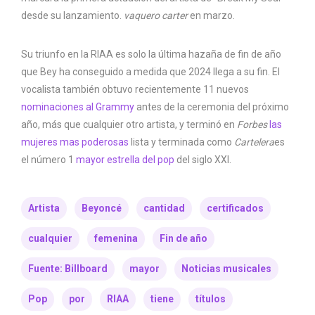
desde su lanzamiento.
vaquero carter
en marzo.
Su triunfo en la RIAA es solo la última hazaña de fin de año
que Bey ha conseguido a medida que 2024 llega a su fin. El
vocalista también obtuvo recientemente 11 nuevos
nominaciones al Grammy
antes de la ceremonia del próximo
año, más que cualquier otro artista, y terminó en
Forbes
las
mujeres mas poderosas
lista y terminada como
Cartelera
es
el número 1
mayor estrella del pop
del siglo XXI.
Artista
Beyoncé
cantidad
certificados
cualquier
femenina
Fin de año
Fuente: Billboard
mayor
Noticias musicales
Pop
por
RIAA
tiene
títulos