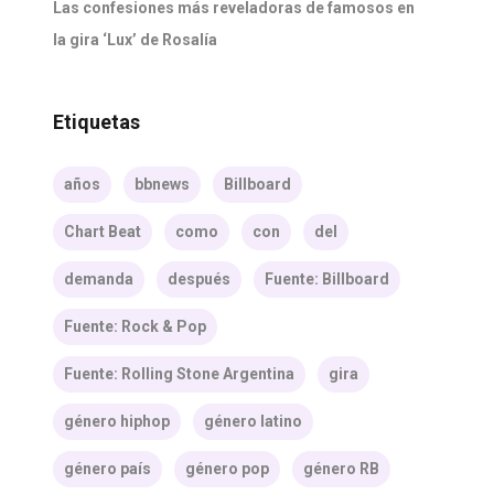
Las confesiones más reveladoras de famosos en
la gira ‘Lux’ de Rosalía
Etiquetas
años
bbnews
Billboard
Chart Beat
como
con
del
demanda
después
Fuente: Billboard
Fuente: Rock & Pop
Fuente: Rolling Stone Argentina
gira
género hiphop
género latino
género país
género pop
género RB