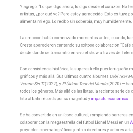
Y agregó: “Lo que digo ahora, lo digo desde el corazón. No te
artistas, ¿por qué yo? Pero estoy agradecido. Esto es tuyo po
alimenta mi ego. Lo recibo sin soberbia, muy humildemente, 
La emoción había comenzado momentos antes, cuando, luego 
Cresta aparecieron cantando su exitosa colaboración “Café c
desde donde se transmitió en vivo el show a través de Tele
Con consistencia histórica, la superestrella puertorriqueña mu
gráficos y más allá. Sus últimos cuatro álbumes
Debí Tirar M
Verano Sin Ti
(2022), y
El Último Tour del Mundo
(2020) — han 
todos los géneros. Más allá de las listas, la reciente serie 
hito al batir récords por su magnitud y
impacto económico
.
Se ha convertido en un ícono cultural, rompiendo barreras en 
colaborar con la megaestrella del fútbol Lionel Messi en un
A
proyectos cinematográficos junto a directores y actores ac