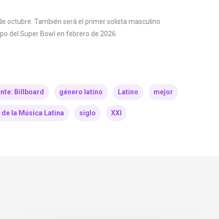
de octubre. También será el primer solista masculino
po del Super Bowl en febrero de 2026.
nte: Billboard
género latino
Latino
mejor
 de la Música Latina
siglo
XXI