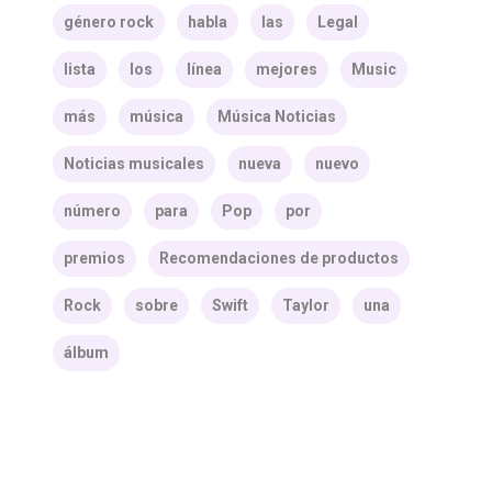
género rock
habla
las
Legal
lista
los
línea
mejores
Music
más
música
Música Noticias
Noticias musicales
nueva
nuevo
número
para
Pop
por
premios
Recomendaciones de productos
Rock
sobre
Swift
Taylor
una
álbum