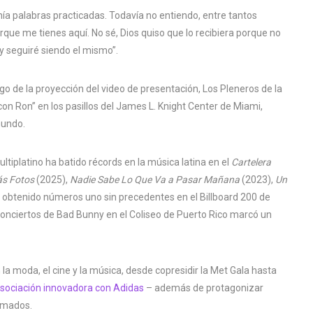
nía palabras practicadas. Todavía no entiendo, entre tantos
rque me tienes aquí. No sé, Dios quiso que lo recibiera porque no
y seguiré siendo el mismo”.
de la proyección del video de presentación, Los Pleneros de la
on Ron” en los pasillos del James L. Knight Center de Miami,
mundo.
ltiplatino ha batido récords en la música latina en el
Cartelera
ás Fotos
(2025),
Nadie Sabe Lo Que Va a Pasar Mañana
(2023),
Un
obtenido números uno sin precedentes en el Billboard 200 de
de conciertos de Bad Bunny en el Coliseo de Puerto Rico marcó un
la moda, el cine y la música, desde copresidir la Met Gala hasta
sociación innovadora con Adidas
– además de protagonizar
lamados.