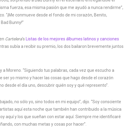
 misma fuerza, esa misma pasión que me ayudó a nunca rendirme”,
o. “¡Me conmueve desde el fondo de mi corazón, Benito,
I, Bad Bunny!”
 en
Cartelera
's
Listas de los mejores álbumes latinos y canciones
ntras subía a recibir su premio, los dos bailaron brevemente juntos
ny a Moreno. “Siguiendo tus palabras, cada vez que escucho a
que ser yo mismo y hacer las cosas que hago desde el corazón
o desde el día uno, descubrir quién soy y qué represento”.
ajado, no sólo yo, sino todos en mi equipo”, dijo. “Soy consciente
artistas aquí esta noche que también han contribuido a la música
toy aquí y los que sueñan con estar aquí. Siempre me identificaré
oñando, con muchas metas y cosas por hacer”.