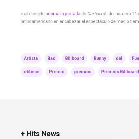
mal conejito
adorna la portada
de
Cartelera
's del número 14 
latinoamericano en encabezar el espectáculo de medio tiem
Artista
Bad
Billboard
Bunny
del
Fue
obtiene
Premio
premios
Premios Billboard
+ Hits News