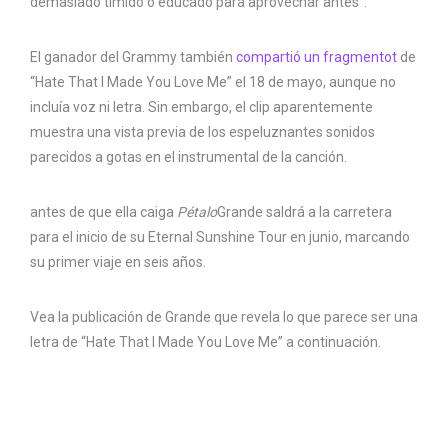
demasiado tímido o educado para aprovechar antes”.
El ganador del Grammy también
compartió un fragmento
t
de
“Hate That I Made You Love Me” el 18 de mayo, aunque no
incluía voz ni letra. Sin embargo, el clip aparentemente
muestra una vista previa de los espeluznantes sonidos
parecidos a gotas en el instrumental de la canción.
antes de que ella caiga
Pétalo
Grande saldrá a la carretera
para el inicio de su Eternal Sunshine Tour en junio, marcando
su primer viaje en seis años.
Vea la publicación de Grande que revela lo que parece ser una
letra de “Hate That I Made You Love Me” a continuación.