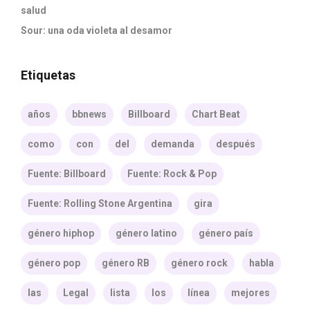
salud
Sour: una oda violeta al desamor
Etiquetas
años
bbnews
Billboard
Chart Beat
como
con
del
demanda
después
Fuente: Billboard
Fuente: Rock & Pop
Fuente: Rolling Stone Argentina
gira
género hiphop
género latino
género país
género pop
género RB
género rock
habla
las
Legal
lista
los
línea
mejores