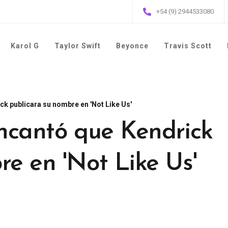
+54 (9) 2944533080
Karol G
Taylor Swift
Beyonce
Travis Scott
ick publicara su nombre en 'Not Like Us'
encantó que Kendrick
re en 'Not Like Us'