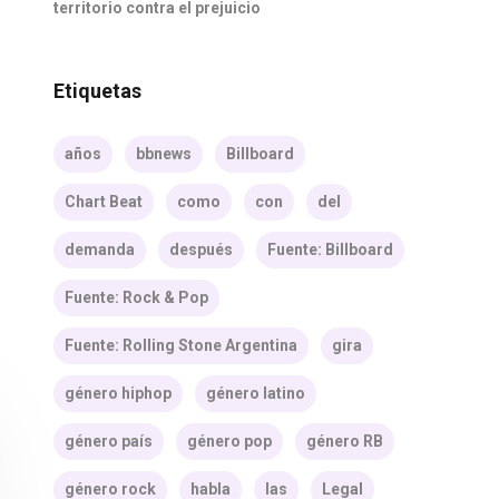
territorio contra el prejuicio
Etiquetas
años
bbnews
Billboard
Chart Beat
como
con
del
demanda
después
Fuente: Billboard
Fuente: Rock & Pop
Fuente: Rolling Stone Argentina
gira
género hiphop
género latino
género país
género pop
género RB
género rock
habla
las
Legal