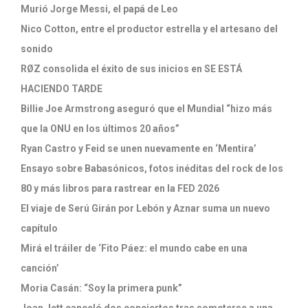
Murió Jorge Messi, el papá de Leo
Nico Cotton, entre el productor estrella y el artesano del
sonido
RØZ consolida el éxito de sus inicios en SE ESTÁ
HACIENDO TARDE
Billie Joe Armstrong aseguró que el Mundial “hizo más
que la ONU en los últimos 20 años”
Ryan Castro y Feid se unen nuevamente en ‘Mentira’
Ensayo sobre Babasónicos, fotos inéditas del rock de los
80 y más libros para rastrear en la FED 2026
El viaje de Serú Girán por Lebón y Aznar suma un nuevo
capítulo
Mirá el tráiler de ‘Fito Páez: el mundo cabe en una
canción’
Moria Casán: “Soy la primera punk”
Joan Jett canceló dos conciertos tras someterse a una