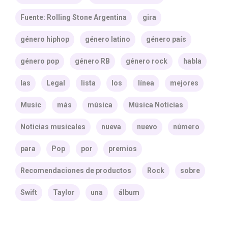
Fuente: Rolling Stone Argentina
gira
género hiphop
género latino
género país
género pop
género RB
género rock
habla
las
Legal
lista
los
línea
mejores
Music
más
música
Música Noticias
Noticias musicales
nueva
nuevo
número
para
Pop
por
premios
Recomendaciones de productos
Rock
sobre
Swift
Taylor
una
álbum