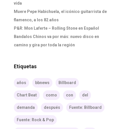
vida
Muere Pepe Habichuela, el icónico guitarrista de
flamenco, a los 82 años
P&R: Mon Laferte – Rolling Stone en Español
Bandalos Chinos va por más: nuevo disco en
camino y gira por toda la región
Etiquetas
años
bbnews
Billboard
Chart Beat
como
con
del
demanda
después
Fuente: Billboard
Fuente: Rock & Pop