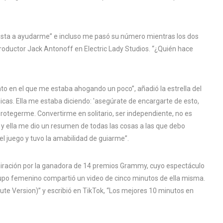
esta a ayudarme” e incluso me pasó su número mientras los dos
roductor Jack Antonoff en Electric Lady Studios. “¿Quién hace
o en el que me estaba ahogando un poco”, añadió la estrella del
chicas. Ella me estaba diciendo: 'asegúrate de encargarte de esto,
 protegerme. Convertirme en solitario, ser independiente, no es
 y ella me dio un resumen de todas las cosas a las que debo
 el juego y tuvo la amabilidad de guiarme”.
miración por la ganadora de 14 premios Grammy, cuyo espectáculo
grupo femenino compartió un video de cinco minutos de ella misma.
inute Version)” y escribió en TikTok, “Los mejores 10 minutos en