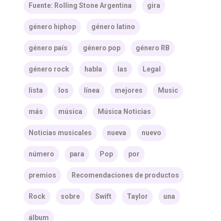
Fuente: Rolling Stone Argentina
gira
género hiphop
género latino
género país
género pop
género RB
género rock
habla
las
Legal
lista
los
línea
mejores
Music
más
música
Música Noticias
Noticias musicales
nueva
nuevo
número
para
Pop
por
premios
Recomendaciones de productos
Rock
sobre
Swift
Taylor
una
álbum