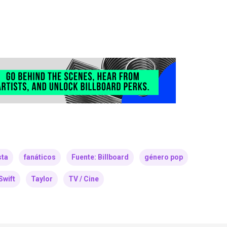
sta
fanáticos
Fuente: Billboard
género pop
Swift
Taylor
TV / Cine