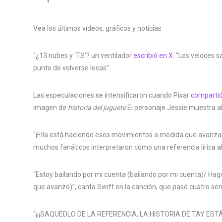
Vea los últimos vídeos, gráficos y noticias
“¿13 nubes y 'TS'? un ventilador
escribió en X
. “Los veloces 
punto de volverse locas”.
Las especulaciones se intensificaron cuando Pixar
comparti
imagen de
historia del juguete
El personaje Jessie muestra a
“¡Ella está haciendo esos movimientos a medida que avanza!” 
muchos fanáticos interpretaron como una referencia lírica al 
“Estoy bailando por mi cuenta (bailando por mi cuenta)/ H
que avanzo)”, canta Swift en la canción, que pasó cuatro sem
“¡¡¡SAQUÉDLO DE LA REFERENCIA, LA HISTORIA DE TAY ESTÁ SU