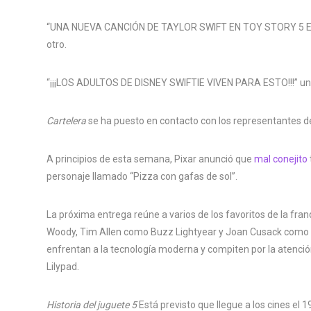
“UNA NUEVA CANCIÓN DE TAYLOR SWIFT EN TOY STORY 5 E
otro.
“¡¡¡LOS ADULTOS DE DISNEY SWIFTIE VIVEN PARA ESTO!!!” un
Cartelera
se ha puesto en contacto con los representantes d
A principios de esta semana, Pixar anunció que
mal conejito
personaje llamado “Pizza con gafas de sol”.
La próxima entrega reúne a varios de los favoritos de la f
Woody, Tim Allen como Buzz Lightyear y Joan Cusack como Je
enfrentan a la tecnología moderna y compiten por la atenció
Lilypad.
Historia del juguete 5
Está previsto que llegue a los cines el 19