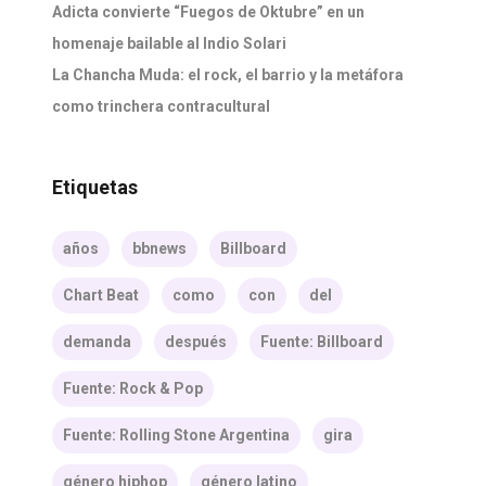
Adicta convierte “Fuegos de Oktubre” en un
homenaje bailable al Indio Solari
La Chancha Muda: el rock, el barrio y la metáfora
como trinchera contracultural
Etiquetas
años
bbnews
Billboard
Chart Beat
como
con
del
demanda
después
Fuente: Billboard
Fuente: Rock & Pop
Fuente: Rolling Stone Argentina
gira
género hiphop
género latino