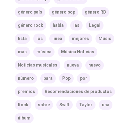
género país
género pop
género RB
género rock
habla
las
Legal
lista
los
línea
mejores
Music
más
música
Música Noticias
Noticias musicales
nueva
nuevo
número
para
Pop
por
premios
Recomendaciones de productos
Rock
sobre
Swift
Taylor
una
álbum