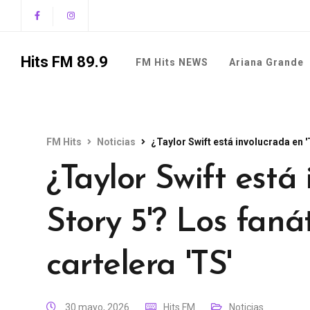
Hits FM 89.9
FM Hits NEWS
Ariana Grande
FM Hits
Noticias
¿Taylor Swift está involucrada en '
¿Taylor Swift está
Story 5'? Los faná
cartelera 'TS'
30 mayo, 2026
Hits FM
Noticias