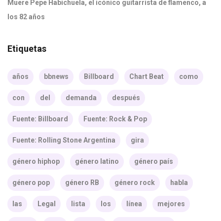
Muere Pepe Habichuela, el icónico guitarrista de flamenco, a
los 82 años
Etiquetas
años
bbnews
Billboard
Chart Beat
como
con
del
demanda
después
Fuente: Billboard
Fuente: Rock & Pop
Fuente: Rolling Stone Argentina
gira
género hiphop
género latino
género país
género pop
género RB
género rock
habla
las
Legal
lista
los
línea
mejores