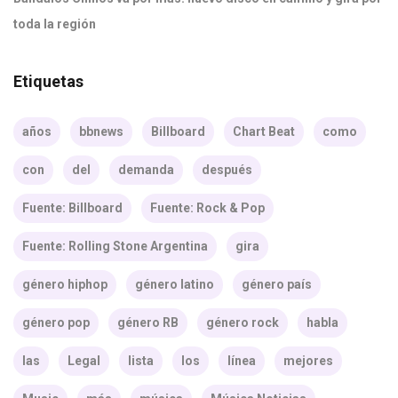
toda la región
Etiquetas
años
bbnews
Billboard
Chart Beat
como
con
del
demanda
después
Fuente: Billboard
Fuente: Rock & Pop
Fuente: Rolling Stone Argentina
gira
género hiphop
género latino
género país
género pop
género RB
género rock
habla
las
Legal
lista
los
línea
mejores