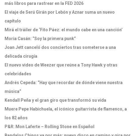
más libros para rastrear en la FED 2026
El viaje de Serú Girán por Lebón y Aznar suma un nuevo
capítulo
Mirá el tráiler de ‘Fito Páez: el mundo cabe en una canción’
Moria Casán: “Soy la primera punk”
Joan Jett canceló dos conciertos tras someterse a una
delicada cirugía
El nuevo video de Weezer que reúne a Tony Hawk y otras
celebridades
Andrés Cepeda: “Hay que recordar de dónde viene nuestra
música”
Kendall Peña y el gran giro que transformó su vida
Muere Pepe Habichuela, el icónico guitarrista de flamenco, a
los 82 años
P&R: Mon Laferte – Rolling Stone en Español
Bandalos Chinos va por más: nuevo disco en camino y gira por