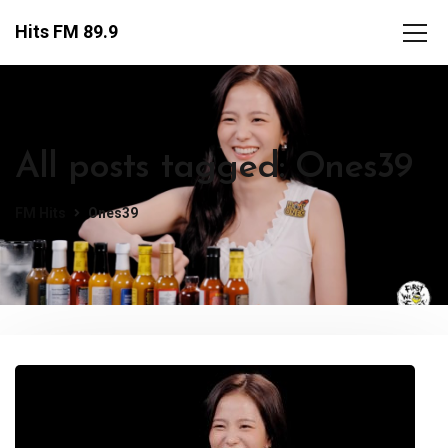
Hits FM 89.9
All posts tagged: Ones39
FM Hits
Ones39