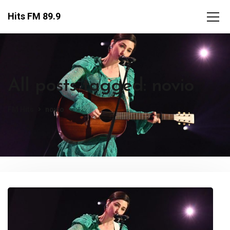
Hits FM 89.9
All posts tagged: novio
FM Hits
novio