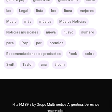
género pop
género RB
género rock
habla
las
Legal
lista
los
línea
mejores
Music
más
música
Música Noticias
Noticias musicales
nueva
nuevo
número
para
Pop
por
premios
Recomendaciones de productos
Rock
sobre
Swift
Taylor
una
álbum
Hits FM 89.9 by Grupo Multimedios Argentina. Derechos
reservados.