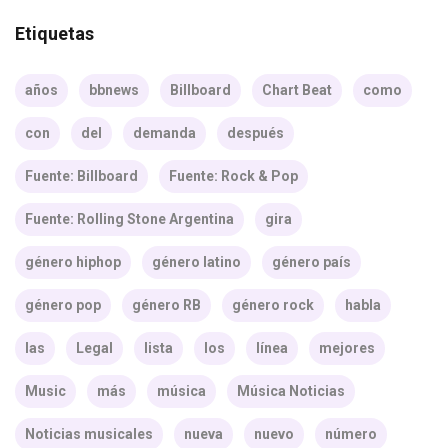
Etiquetas
años
bbnews
Billboard
Chart Beat
como
con
del
demanda
después
Fuente: Billboard
Fuente: Rock & Pop
Fuente: Rolling Stone Argentina
gira
género hiphop
género latino
género país
género pop
género RB
género rock
habla
las
Legal
lista
los
línea
mejores
Music
más
música
Música Noticias
Noticias musicales
nueva
nuevo
número