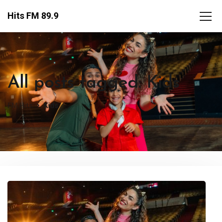
Hits FM 89.9
All posts tagged: Kids
FM Hits
Kids