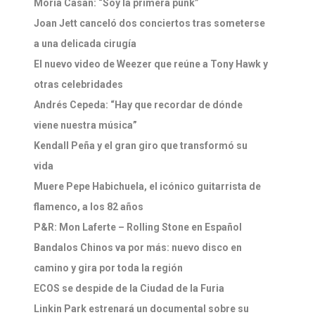
Moria Casán: “Soy la primera punk”
Joan Jett canceló dos conciertos tras someterse
a una delicada cirugía
El nuevo video de Weezer que reúne a Tony Hawk y
otras celebridades
Andrés Cepeda: “Hay que recordar de dónde
viene nuestra música”
Kendall Peña y el gran giro que transformó su
vida
Muere Pepe Habichuela, el icónico guitarrista de
flamenco, a los 82 años
P&R: Mon Laferte – Rolling Stone en Español
Bandalos Chinos va por más: nuevo disco en
camino y gira por toda la región
ECOS se despide de la Ciudad de la Furia
Linkin Park estrenará un documental sobre su