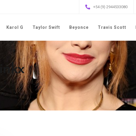
+54 (9) 2944533080
Karol G
Taylor Swift
Beyonce
Travis Scott
Jinkx