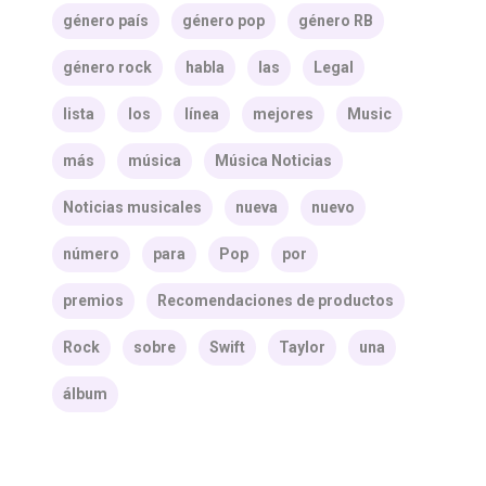
género país
género pop
género RB
género rock
habla
las
Legal
lista
los
línea
mejores
Music
más
música
Música Noticias
Noticias musicales
nueva
nuevo
número
para
Pop
por
premios
Recomendaciones de productos
Rock
sobre
Swift
Taylor
una
álbum