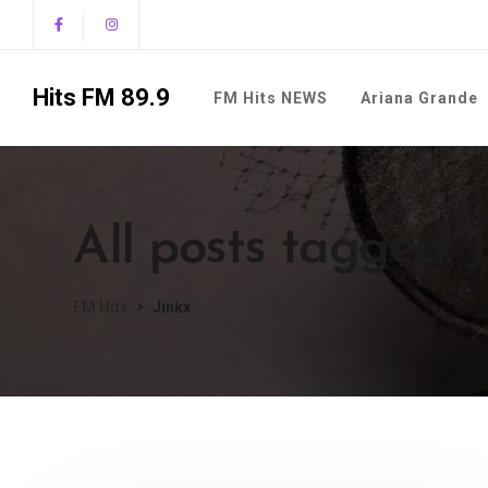
Hits FM 89.9
FM Hits NEWS
Ariana Grande
All posts tagged: 
FM Hits
Jinkx