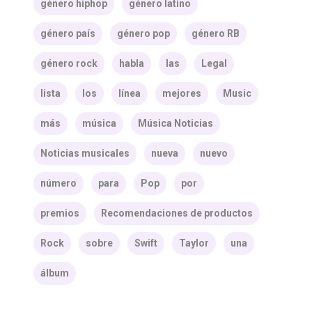
género hiphop
género latino
género país
género pop
género RB
género rock
habla
las
Legal
lista
los
línea
mejores
Music
más
música
Música Noticias
Noticias musicales
nueva
nuevo
número
para
Pop
por
premios
Recomendaciones de productos
Rock
sobre
Swift
Taylor
una
álbum