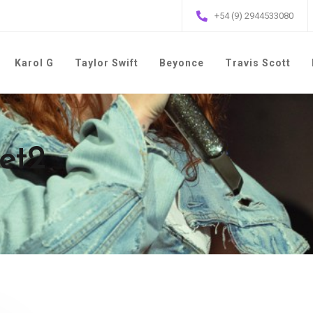
+54 (9) 2944533080
Karol G
Taylor Swift
Beyonce
Travis Scott
Jet2