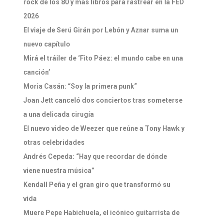
rock de los 80 y más libros para rastrear en la FED
2026
El viaje de Serú Girán por Lebón y Aznar suma un
nuevo capítulo
Mirá el tráiler de ‘Fito Páez: el mundo cabe en una
canción’
Moria Casán: “Soy la primera punk”
Joan Jett canceló dos conciertos tras someterse
a una delicada cirugía
El nuevo video de Weezer que reúne a Tony Hawk y
otras celebridades
Andrés Cepeda: “Hay que recordar de dónde
viene nuestra música”
Kendall Peña y el gran giro que transformó su
vida
Muere Pepe Habichuela, el icónico guitarrista de