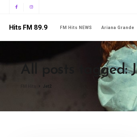
Hits FM 89.9
FM Hits NEWS
Ariana Grande
All posts tagged: 
FM Hits
Jet2