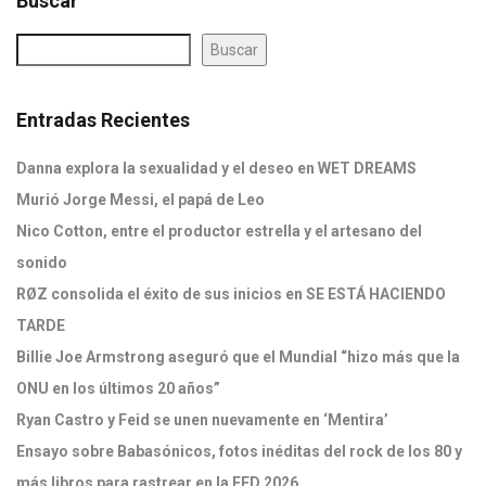
Buscar
Buscar
Entradas Recientes
Danna explora la sexualidad y el deseo en WET DREAMS
Murió Jorge Messi, el papá de Leo
Nico Cotton, entre el productor estrella y el artesano del
sonido
RØZ consolida el éxito de sus inicios en SE ESTÁ HACIENDO
TARDE
Billie Joe Armstrong aseguró que el Mundial “hizo más que la
ONU en los últimos 20 años”
Ryan Castro y Feid se unen nuevamente en ‘Mentira’
Ensayo sobre Babasónicos, fotos inéditas del rock de los 80 y
más libros para rastrear en la FED 2026