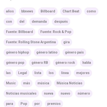
años
bbnews
Billboard
Chart Beat
como
con
del
demanda
después
Fuente: Billboard
Fuente: Rock & Pop
Fuente: Rolling Stone Argentina
gira
género hiphop
género latino
género país
género pop
género RB
género rock
habla
las
Legal
lista
los
línea
mejores
Music
más
música
Música Noticias
Noticias musicales
nueva
nuevo
número
para
Pop
por
premios