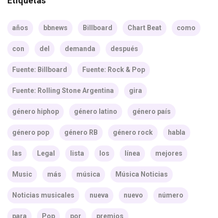
Etiquetas
años
bbnews
Billboard
Chart Beat
como
con
del
demanda
después
Fuente: Billboard
Fuente: Rock & Pop
Fuente: Rolling Stone Argentina
gira
género hiphop
género latino
género país
género pop
género RB
género rock
habla
las
Legal
lista
los
línea
mejores
Music
más
música
Música Noticias
Noticias musicales
nueva
nuevo
número
para
Pop
por
premios