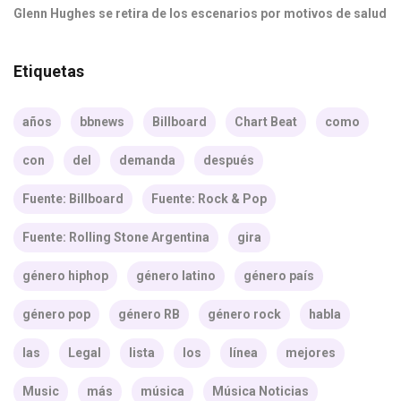
Glenn Hughes se retira de los escenarios por motivos de salud
Etiquetas
años
bbnews
Billboard
Chart Beat
como
con
del
demanda
después
Fuente: Billboard
Fuente: Rock & Pop
Fuente: Rolling Stone Argentina
gira
género hiphop
género latino
género país
género pop
género RB
género rock
habla
las
Legal
lista
los
línea
mejores
Music
más
música
Música Noticias