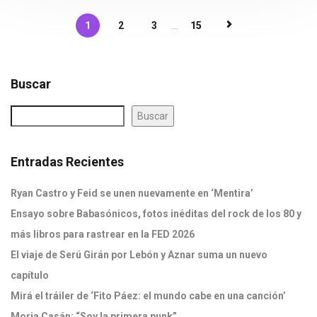
1
2
3
...
15
Buscar
Buscar
Entradas Recientes
Ryan Castro y Feid se unen nuevamente en ‘Mentira’
Ensayo sobre Babasónicos, fotos inéditas del rock de los 80 y
más libros para rastrear en la FED 2026
El viaje de Serú Girán por Lebón y Aznar suma un nuevo
capítulo
Mirá el tráiler de ‘Fito Páez: el mundo cabe en una canción’
Moria Casán: “Soy la primera punk”