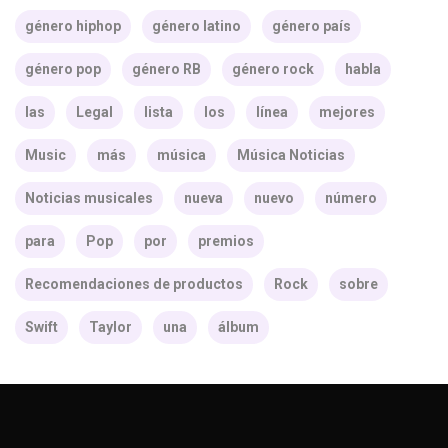
género hiphop
género latino
género país
género pop
género RB
género rock
habla
las
Legal
lista
los
línea
mejores
Music
más
música
Música Noticias
Noticias musicales
nueva
nuevo
número
para
Pop
por
premios
Recomendaciones de productos
Rock
sobre
Swift
Taylor
una
álbum