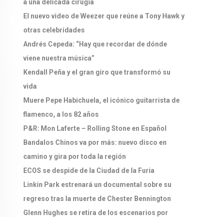
a una delicada cirugía
El nuevo video de Weezer que reúne a Tony Hawk y
otras celebridades
Andrés Cepeda: “Hay que recordar de dónde
viene nuestra música”
Kendall Peña y el gran giro que transformó su
vida
Muere Pepe Habichuela, el icónico guitarrista de
flamenco, a los 82 años
P&R: Mon Laferte – Rolling Stone en Español
Bandalos Chinos va por más: nuevo disco en
camino y gira por toda la región
ECOS se despide de la Ciudad de la Furia
Linkin Park estrenará un documental sobre su
regreso tras la muerte de Chester Bennington
Glenn Hughes se retira de los escenarios por