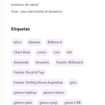
motivos de salud
Sour: una oda violeta al desamor
Etiquetas
años
bbnews
Billboard
Chart Beat
como
con
del
demanda
después
Fuente: Billboard
Fuente: Rock & Pop
Fuente: Rolling Stone Argentina
gira
género hiphop
género latino
género país
género pop
género RB