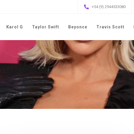
+54 (9) 2944533080
Karol G
Taylor Swift
Beyonce
Travis Scott
Aguilera