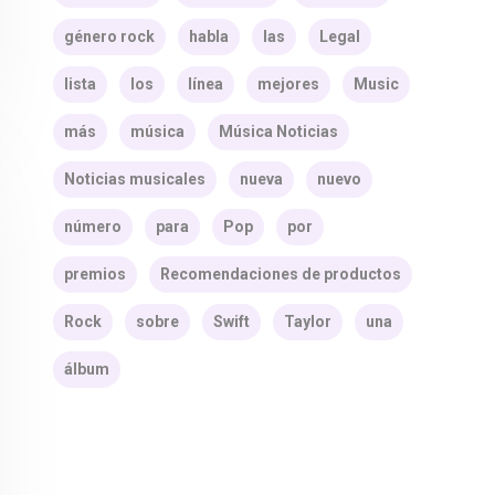
género rock
habla
las
Legal
lista
los
línea
mejores
Music
más
música
Música Noticias
Noticias musicales
nueva
nuevo
número
para
Pop
por
premios
Recomendaciones de productos
Rock
sobre
Swift
Taylor
una
álbum