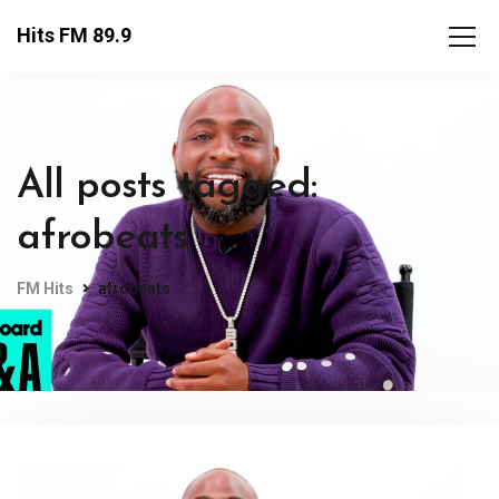
Hits FM 89.9
All posts tagged:
afrobeats
FM Hits
afrobeats