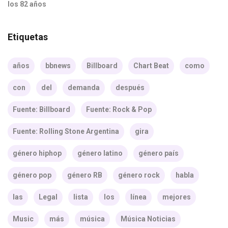
los 82 años
Etiquetas
años
bbnews
Billboard
Chart Beat
como
con
del
demanda
después
Fuente: Billboard
Fuente: Rock & Pop
Fuente: Rolling Stone Argentina
gira
género hiphop
género latino
género país
género pop
género RB
género rock
habla
las
Legal
lista
los
línea
mejores
Music
más
música
Música Noticias