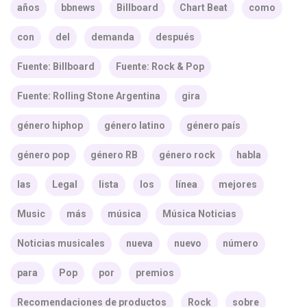
años
bbnews
Billboard
Chart Beat
como
con
del
demanda
después
Fuente: Billboard
Fuente: Rock & Pop
Fuente: Rolling Stone Argentina
gira
género hiphop
género latino
género país
género pop
género RB
género rock
habla
las
Legal
lista
los
línea
mejores
Music
más
música
Música Noticias
Noticias musicales
nueva
nuevo
número
para
Pop
por
premios
Recomendaciones de productos
Rock
sobre