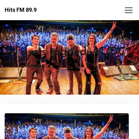
Hits FM 89.9
All posts tagged: AC/DC
FM Hits
AC/DC