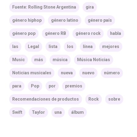
Fuente: Rolling Stone Argentina
gira
género hiphop
género latino
género país
género pop
género RB
género rock
habla
las
Legal
lista
los
línea
mejores
Music
más
música
Música Noticias
Noticias musicales
nueva
nuevo
número
para
Pop
por
premios
Recomendaciones de productos
Rock
sobre
Swift
Taylor
una
álbum