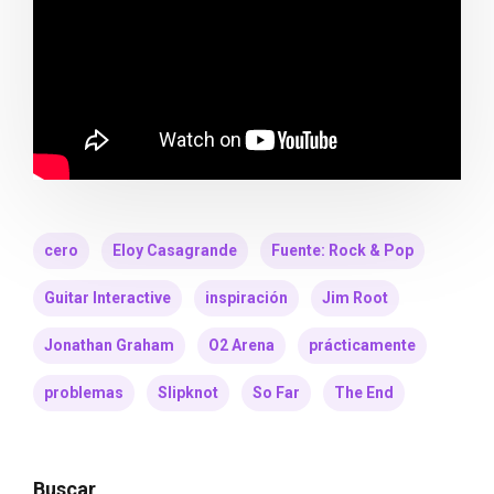
cero
Eloy Casagrande
Fuente: Rock & Pop
Guitar Interactive
inspiración
Jim Root
Jonathan Graham
O2 Arena
prácticamente
problemas
Slipknot
So Far
The End
Buscar