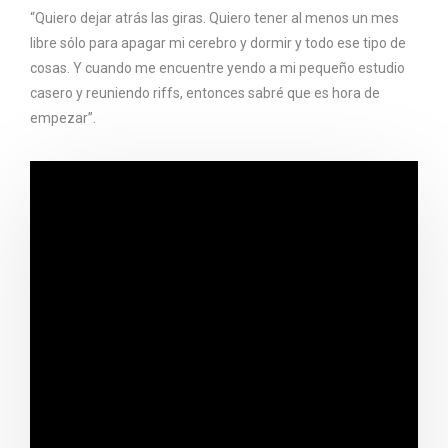
“Quiero dejar atrás las giras. Quiero tener al menos un mes
libre sólo para apagar mi cerebro y dormir y todo ese tipo de
cosas. Y cuando me encuentre yendo a mi pequeño estudio
casero y reuniendo riffs, entonces sabré que es hora de
empezar”.