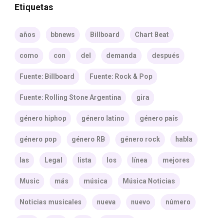
Etiquetas
años
bbnews
Billboard
Chart Beat
como
con
del
demanda
después
Fuente: Billboard
Fuente: Rock & Pop
Fuente: Rolling Stone Argentina
gira
género hiphop
género latino
género país
género pop
género RB
género rock
habla
las
Legal
lista
los
línea
mejores
Music
más
música
Música Noticias
Noticias musicales
nueva
nuevo
número