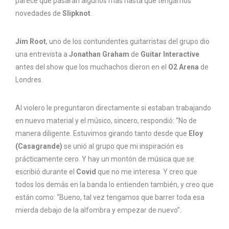
parece que pasarán algunos más hasta que tengamos
novedades de
Slipknot
.
Jim Root
, uno de los contundentes guitarristas del grupo dio
una entrevista a
Jonathan Graham
de
Guitar Interactive
antes del show que los muchachos dieron en el
O2 Arena
de
Londres.
Al violero le preguntaron directamente si estaban trabajando
en nuevo material y el músico, sincero, respondió: “
No de
manera diligente. Estuvimos girando tanto desde que
Eloy
(Casagrande)
se unió al grupo que mi inspiración es
prácticamente cero. Y hay un montón de música que se
escribió durante el
Covid
que no me interesa. Y creo que
todos los demás en la banda lo entienden también, y creo que
están como: “Bueno, tal vez tengamos que barrer toda esa
mierda debajo de la alfombra y empezar de nuevo”.