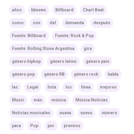
años
bbnews
Billboard
Chart Beat
como
con
del
demanda
después
Fuente: Billboard
Fuente: Rock & Pop
Fuente: Rolling Stone Argentina
gira
género hiphop
género latino
género país
género pop
género RB
género rock
habla
las
Legal
lista
los
línea
mejores
Music
más
música
Música Noticias
Noticias musicales
nueva
nuevo
número
para
Pop
por
premios