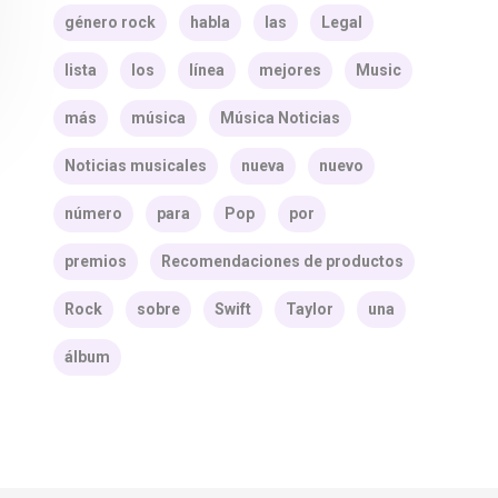
género rock
habla
las
Legal
lista
los
línea
mejores
Music
más
música
Música Noticias
Noticias musicales
nueva
nuevo
número
para
Pop
por
premios
Recomendaciones de productos
Rock
sobre
Swift
Taylor
una
álbum