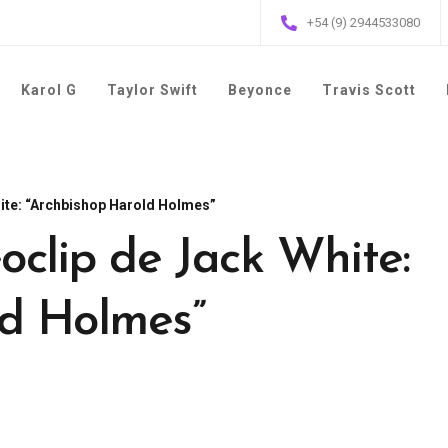
+54 (9) 2944533080
Karol G
Taylor Swift
Beyonce
Travis Scott
hite: “Archbishop Harold Holmes”
oclip de Jack White:
ld Holmes”