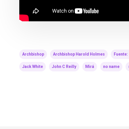
Archbishop
Archbishop Harold Holmes
Fuente:
Jack White
John C Reilly
Mirá
no name