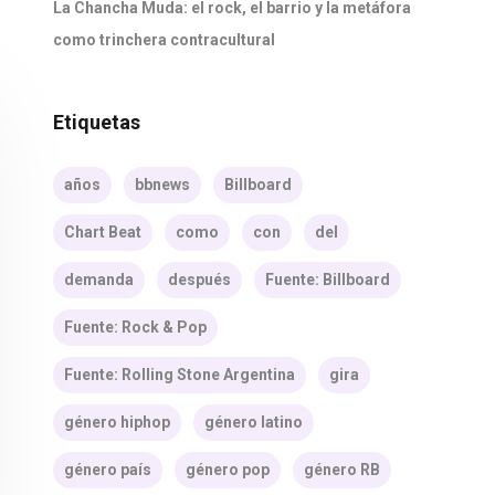
La Chancha Muda: el rock, el barrio y la metáfora
como trinchera contracultural
Etiquetas
años
bbnews
Billboard
Chart Beat
como
con
del
demanda
después
Fuente: Billboard
Fuente: Rock & Pop
Fuente: Rolling Stone Argentina
gira
género hiphop
género latino
género país
género pop
género RB