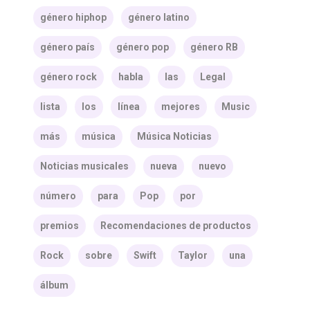
género hiphop
género latino
género país
género pop
género RB
género rock
habla
las
Legal
lista
los
línea
mejores
Music
más
música
Música Noticias
Noticias musicales
nueva
nuevo
número
para
Pop
por
premios
Recomendaciones de productos
Rock
sobre
Swift
Taylor
una
álbum