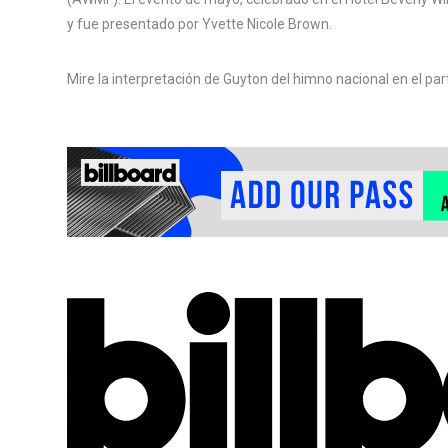
y fue presentado por Yvette Nicole Brown.
Mire la interpretación de Guyton del himno nacional en el par