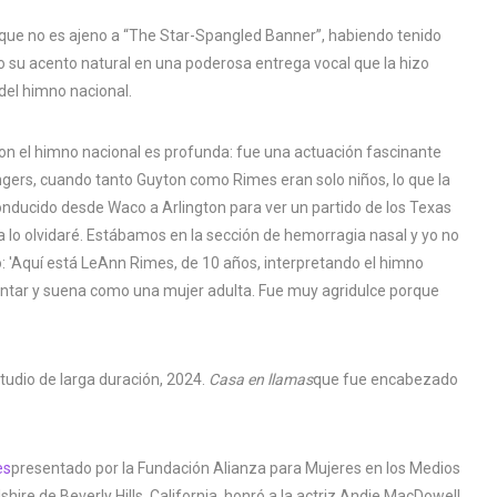
que no es ajeno a “The Star-Spangled Banner”, habiendo tenido
 su acento natural en una poderosa entrega vocal que la hizo
 del himno nacional.
con el himno nacional es profunda: fue una actuación fascinante
ers, cuando tanto Guyton como Rimes eran solo niños, lo que la
 conducido desde Waco a Arlington para ver un partido de los Texas
a lo olvidaré. Estábamos en la sección de hemorragia nasal y yo no
jo: 'Aquí está LeAnn Rimes, de 10 años, interpretando el himno
antar y suena como una mujer adulta. Fue muy agridulce porque
tudio de larga duración, 2024.
Casa en llamas
que fue encabezado
es
presentado por la Fundación Alianza para Mujeres en los Medios
hire de Beverly Hills, California, honró a la actriz Andie MacDowell