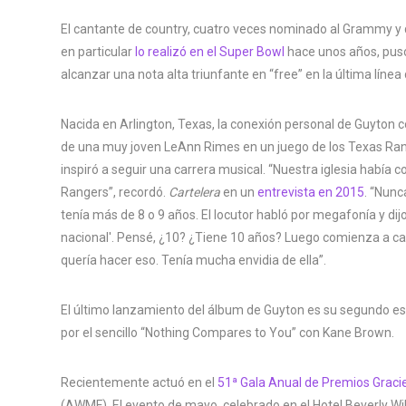
El cantante de country, cuatro veces nominado al Grammy y 
en particular
lo realizó en el Super Bowl
hace unos años, puso
alcanzar una nota alta triunfante en “free” en la última línea
Nacida en Arlington, Texas, la conexión personal de Guyton 
de una muy joven LeAnn Rimes en un juego de los Texas Rang
inspiró a seguir una carrera musical. “Nuestra iglesia había
Rangers”, recordó.
Cartelera
en un
entrevista en 2015
. “Nunc
tenía más de 8 o 9 años. El locutor habló por megafonía y di
nacional'. Pensé, ¿10? ¿Tiene 10 años? Luego comienza a c
quería hacer eso. Tenía mucha envidia de ella”.
El último lanzamiento del álbum de Guyton es su segundo es
por el sencillo “Nothing Compares to You” con Kane Brown.
Recientemente actuó en el
51ª Gala Anual de Premios Graci
(AWMF). El evento de mayo, celebrado en el Hotel Beverly Wils