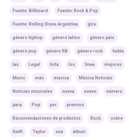
Fuente: Billboard
Fuente: Rock & Pop
Fuente: Rolling Stone Argentina
gira
género hiphop
género latino
género país
género pop
género RB
género rock
habla
las
Legal
lista
los
línea
mejores
Music
más
música
Música Noticias
Noticias musicales
nueva
nuevo
número
para
Pop
por
premios
Recomendaciones de productos
Rock
sobre
Swift
Taylor
una
álbum