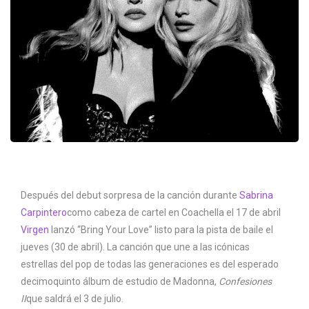
Después del debut sorpresa de la canción durante
Sabrina
Carpintero
como cabeza de cartel en Coachella el 17 de abril
Virgen
lanzó “Bring Your Love” listo para la pista de baile el
jueves (30 de abril). La canción que une a las icónicas
estrellas del pop de todas las generaciones es del esperado
decimoquinto álbum de estudio de Madonna,
Confesiones
II
que saldrá el 3 de julio.