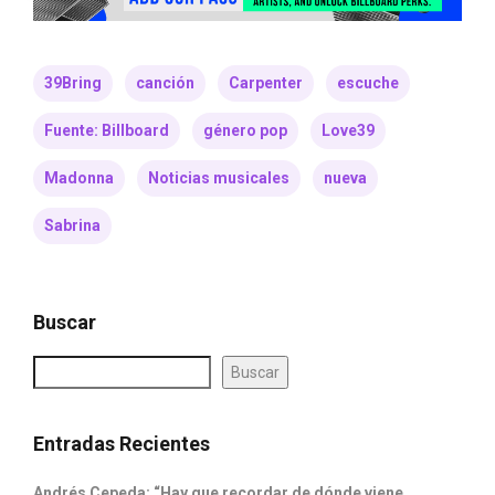
39Bring
canción
Carpenter
escuche
Fuente: Billboard
género pop
Love39
Madonna
Noticias musicales
nueva
Sabrina
Buscar
Buscar
Entradas Recientes
Andrés Cepeda: “Hay que recordar de dónde viene