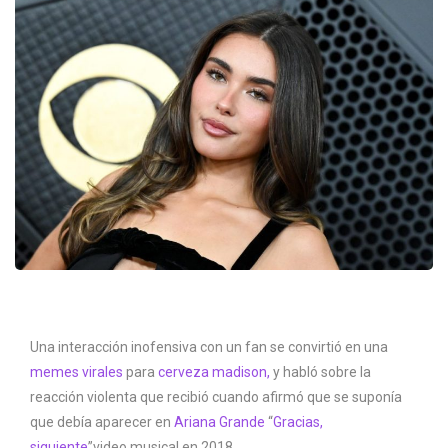
Una interacción inofensiva con un fan se convirtió en una
memes virales
para
cerveza madison,
y habló sobre la
reacción violenta que recibió cuando afirmó que se suponía
que debía aparecer en
Ariana Grande
“
Gracias,
siguiente
”video musical en 2018.