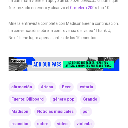
La caminata viene en apoyo de su 2026.
Medallón
álbum, que
fue lanzado en enero y alcanzó el
Cartelera 200′
s top 10.
Mire la entrevista completa con Madison Beer a continuación.
La conversación sobre la controversia del video “Thank U,
Next” tiene lugar apenas antes de los 10 minutos.
afirmación
Ariana
Beer
estaría
Fuente: Billboard
género pop
Grande
Madison
Noticias musicales
por
reacción
sobre
vídeo
violenta