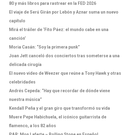
80 y más libros para rastrear en la FED 2026
El viaje de Serú Girán por Lebón y Aznar suma un nuevo
capítulo
Mirá el tráiler de ‘Fito Páez: el mundo cabe en una
canción’
Moria Casán: “Soy la primera punk”
Joan Jett canceló dos conciertos tras someterse a una
delicada cirugía
El nuevo video de Weezer que reúne a Tony Hawk y otras
celebridades
Andrés Cepeda: “Hay que recordar de dónde viene
nuestra música”
Kendall Peña y el gran giro que transformó su vida
Muere Pepe Habichuela, el icónico guitarrista de
flamenco, a los 82 años
P&R: Mon Laferte – Rolling Stone en Español