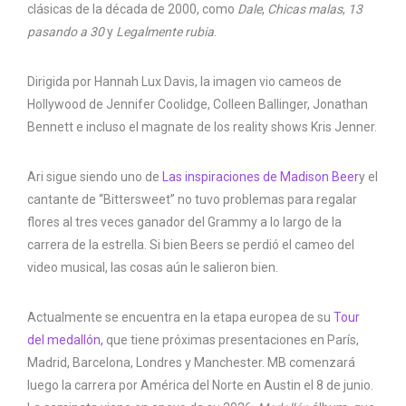
clásicas de la década de 2000, como
Dale
,
Chicas malas
,
13
pasando a 30
y
Legalmente rubia
.
Dirigida por Hannah Lux Davis, la imagen vio cameos de
Hollywood de Jennifer Coolidge, Colleen Ballinger, Jonathan
Bennett e incluso el magnate de los reality shows Kris Jenner.
Ari sigue siendo uno de
Las inspiraciones de Madison Beer
y el
cantante de “Bittersweet” no tuvo problemas para regalar
flores al tres veces ganador del Grammy a lo largo de la
carrera de la estrella. Si bien Beers se perdió el cameo del
video musical, las cosas aún le salieron bien.
Actualmente se encuentra en la etapa europea de su
Tour
del medallón,
que tiene próximas presentaciones en París,
Madrid, Barcelona, ​​Londres y Manchester. MB comenzará
luego la carrera por América del Norte en Austin el 8 de junio.