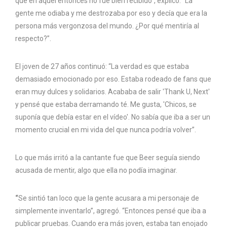
que en aquel entonces no fue bien recibido”, explicó. “La
gente me odiaba y me destrozaba por eso y decía que era la
persona más vergonzosa del mundo. ¿Por qué mentiría al
respecto?”.
El joven de 27 años continuó: “La verdad es que estaba
demasiado emocionado por eso. Estaba rodeado de fans que
eran muy dulces y solidarios. Acababa de salir 'Thank U, Next'
y pensé que estaba derramando té. Me gusta, 'Chicos, se
suponía que debía estar en el vídeo'. No sabía que iba a ser un
momento crucial en mi vida del que nunca podría volver”.
Lo que más irritó a la cantante fue que Beer seguía siendo
acusada de mentir, algo que ella no podía imaginar.
“
Se sintió tan loco que la gente acusara a mi personaje de
simplemente inventarlo”, agregó. “Entonces pensé que iba a
publicar pruebas. Cuando era más joven, estaba tan enojado