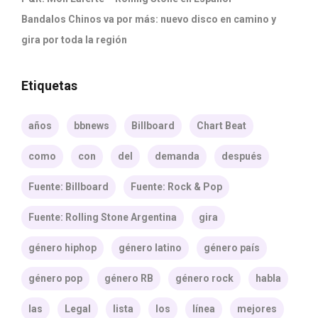
Bandalos Chinos va por más: nuevo disco en camino y
gira por toda la región
Etiquetas
años
bbnews
Billboard
Chart Beat
como
con
del
demanda
después
Fuente: Billboard
Fuente: Rock & Pop
Fuente: Rolling Stone Argentina
gira
género hiphop
género latino
género país
género pop
género RB
género rock
habla
las
Legal
lista
los
línea
mejores