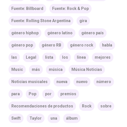
Fuente: Billboard
Fuente: Rock & Pop
Fuente: Rolling Stone Argentina
gira
género hiphop
género latino
género país
género pop
género RB
género rock
habla
las
Legal
lista
los
línea
mejores
Music
más
música
Música Noticias
Noticias musicales
nueva
nuevo
número
para
Pop
por
premios
Recomendaciones de productos
Rock
sobre
Swift
Taylor
una
álbum