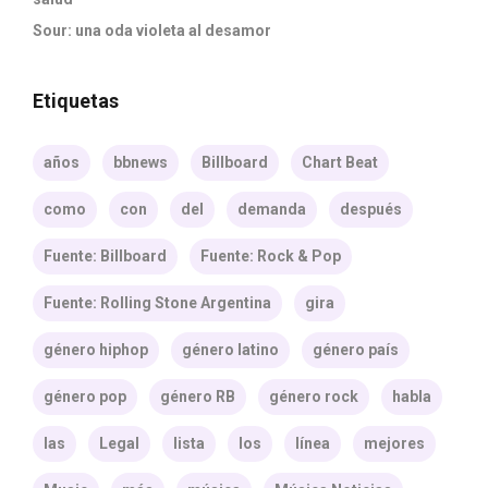
Sour: una oda violeta al desamor
Etiquetas
años
bbnews
Billboard
Chart Beat
como
con
del
demanda
después
Fuente: Billboard
Fuente: Rock & Pop
Fuente: Rolling Stone Argentina
gira
género hiphop
género latino
género país
género pop
género RB
género rock
habla
las
Legal
lista
los
línea
mejores