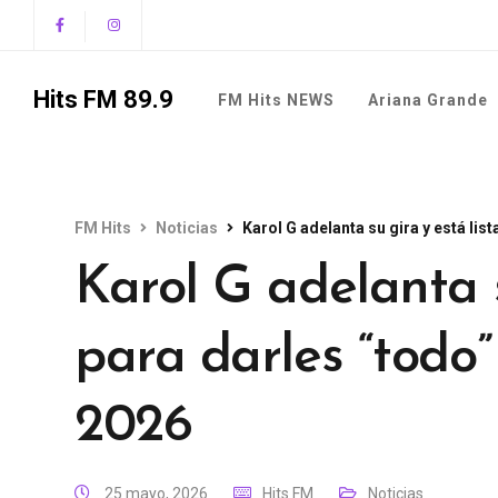
Hits FM 89.9
FM Hits NEWS
Ariana Grande
FM Hits
Noticias
Karol G adelanta su gira y está lis
Karol G adelanta s
para darles “todo
2026
25 mayo, 2026
Hits FM
Noticias