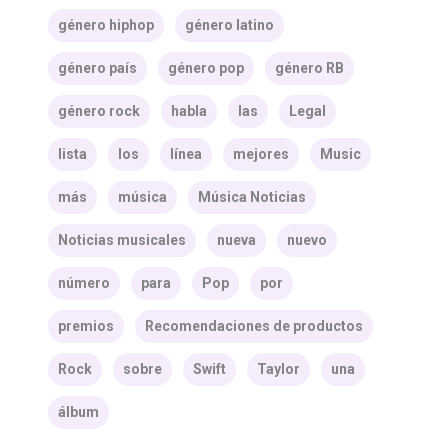
género hiphop
género latino
género país
género pop
género RB
género rock
habla
las
Legal
lista
los
línea
mejores
Music
más
música
Música Noticias
Noticias musicales
nueva
nuevo
número
para
Pop
por
premios
Recomendaciones de productos
Rock
sobre
Swift
Taylor
una
álbum