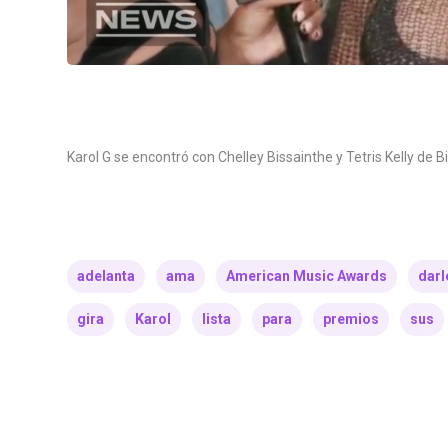
Karol G se encontró con Chelley Bissainthe y Tetris Kelly de
adelanta
ama
American Music Awards
darl
gira
Karol
lista
para
premios
sus