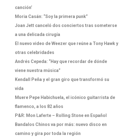
canción’
Moria Casán: “Soy la primera punk”
Joan Jett canceló dos conciertos tras someterse
a una delicada cirugía
El nuevo video de Weezer que reúne a Tony Hawk y
otras celebridades
Andrés Cepeda: “Hay que recordar de dónde
viene nuestra música”
Kendall Peña y el gran giro que transformó su
vida
Muere Pepe Habichuela, el icónico guitarrista de
flamenco, a los 82 años
P&R: Mon Laferte – Rolling Stone en Español
Bandalos Chinos va por más: nuevo disco en
camino y gira por toda la región