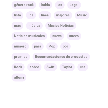
género rock
habla
las
Legal
lista
los
línea
mejores
Music
más
música
Música Noticias
Noticias musicales
nueva
nuevo
número
para
Pop
por
premios
Recomendaciones de productos
Rock
sobre
Swift
Taylor
una
álbum