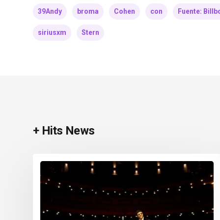
39Andy
broma
Cohen
con
Fuente: Bill
siriusxm
Stern
+ Hits News