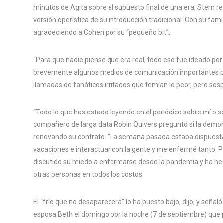
minutos de Agita sobre el supuesto final de una era, Stern 
versión operística de su introducción tradicional. Con su fami
agradeciendo a Cohen por su “pequeño bit”.
“Para que nadie piense que era real, todo eso fue ideado por 
brevemente algunos medios de comunicación importantes para
llamadas de fanáticos irritados que temían lo peor, pero so
“Todo lo que has estado leyendo en el periódico sobre mí o s
compañero de larga data Robin Quivers preguntó si la demor
renovando su contrato. “La semana pasada estaba dispuesta a
vacaciones e interactuar con la gente y me enfermé tanto. Pe
discutido su miedo a enfermarse desde la pandemia y ha hec
otras personas en todos los costos.
El “frío que no desaparecerá” lo ha puesto bajo, dijo, y seña
esposa Beth el domingo por la noche (7 de septiembre) que 