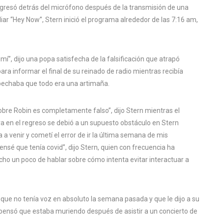
regresó detrás del micrófono después de la transmisión de una
liar “Hey Now”, Stern inició el programa alrededor de las 7:16 am,
mí”, dijo una popa satisfecha de la falsificación que atrapó
 informar el final de su reinado de radio mientras recibía
spechaba que todo era una artimaña.
obre Robin es completamente falso”, dijo Stern mientras el
a en el regreso se debió a un supuesto obstáculo en Stern
 venir y cometí el error de ir la última semana de mis
nsé que tenía covid”, dijo Stern, quien con frecuencia ha
ho un poco de hablar sobre cómo intenta evitar interactuar a
ló que no tenía voz en absoluto la semana pasada y que le dijo a su
pensó que estaba muriendo después de asistir a un concierto de