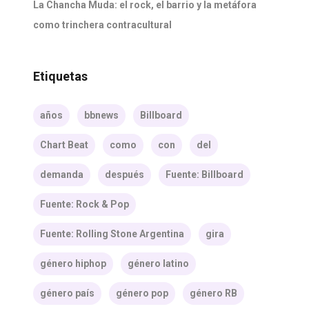
La Chancha Muda: el rock, el barrio y la metáfora
como trinchera contracultural
Etiquetas
años
bbnews
Billboard
Chart Beat
como
con
del
demanda
después
Fuente: Billboard
Fuente: Rock & Pop
Fuente: Rolling Stone Argentina
gira
género hiphop
género latino
género país
género pop
género RB