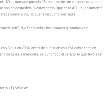
ett, NY, la semana pasada. “Simplemente me estaba molestando
me habían despedido. Y estoy como, 'qué cosa AD – K', se lamentó
estaba convencido, no quería discutirlo con nadie.
ma de salir”, dijo Stern sobre los rumores giratorios y sin
ó con Sirius en 2004, antes de su fusión con XM, debutando en
rio de lunes a miércoles, se quitó todo el verano, lo que llevó a un
lital (T) Siriusxm