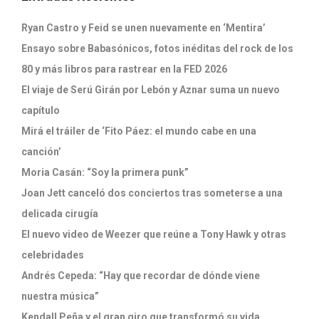
Ryan Castro y Feid se unen nuevamente en ‘Mentira’
Ensayo sobre Babasónicos, fotos inéditas del rock de los
80 y más libros para rastrear en la FED 2026
El viaje de Serú Girán por Lebón y Aznar suma un nuevo
capítulo
Mirá el tráiler de ‘Fito Páez: el mundo cabe en una
canción’
Moria Casán: “Soy la primera punk”
Joan Jett canceló dos conciertos tras someterse a una
delicada cirugía
El nuevo video de Weezer que reúne a Tony Hawk y otras
celebridades
Andrés Cepeda: “Hay que recordar de dónde viene
nuestra música”
Kendall Peña y el gran giro que transformó su vida