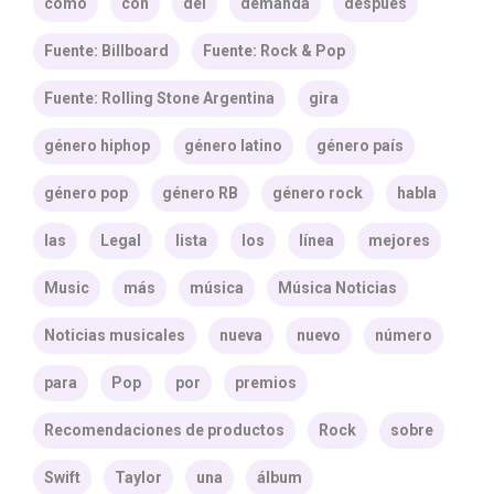
como
con
del
demanda
después
Fuente: Billboard
Fuente: Rock & Pop
Fuente: Rolling Stone Argentina
gira
género hiphop
género latino
género país
género pop
género RB
género rock
habla
las
Legal
lista
los
línea
mejores
Music
más
música
Música Noticias
Noticias musicales
nueva
nuevo
número
para
Pop
por
premios
Recomendaciones de productos
Rock
sobre
Swift
Taylor
una
álbum