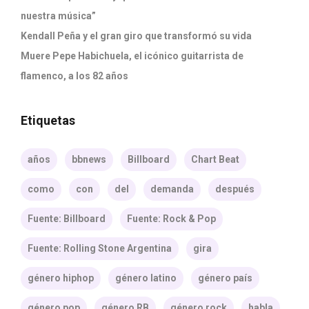
nuestra música”
Kendall Peña y el gran giro que transformó su vida
Muere Pepe Habichuela, el icónico guitarrista de
flamenco, a los 82 años
Etiquetas
años
bbnews
Billboard
Chart Beat
como
con
del
demanda
después
Fuente: Billboard
Fuente: Rock & Pop
Fuente: Rolling Stone Argentina
gira
género hiphop
género latino
género país
género pop
género RB
género rock
habla