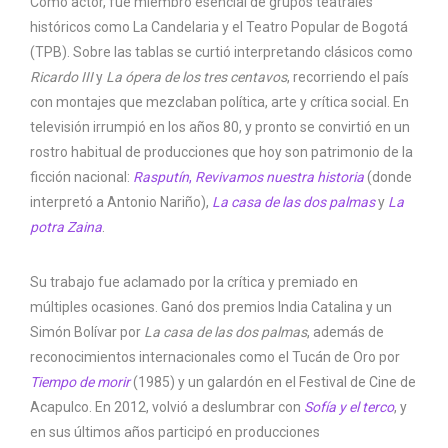
Como actor, fue miembro esencial de grupos teatrales
históricos como La Candelaria y el Teatro Popular de Bogotá
(TPB). Sobre las tablas se curtió interpretando clásicos como
Ricardo III
y
La ópera de los tres centavos
, recorriendo el país
con montajes que mezclaban política, arte y crítica social. En
televisión irrumpió en los años 80, y pronto se convirtió en un
rostro habitual de producciones que hoy son patrimonio de la
ficción nacional:
Rasputín
,
Revivamos nuestra historia
(donde
interpretó a Antonio Nariño),
La casa de las dos palmas
y
La
potra Zaina
.
Su trabajo fue aclamado por la crítica y premiado en
múltiples ocasiones. Ganó dos premios India Catalina y un
Simón Bolívar por
La casa de las dos palmas
, además de
reconocimientos internacionales como el Tucán de Oro por
Tiempo de morir
(1985) y un galardón en el Festival de Cine de
Acapulco. En 2012, volvió a deslumbrar con
Sofía y el terco
, y
en sus últimos años participó en producciones