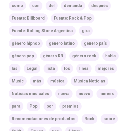
como
con
del
demanda
después
Fuente: Billboard
Fuente: Rock & Pop
Fuente: Rolling Stone Argentina
gira
género hiphop
género latino
género país
género pop
género RB
género rock
habla
las
Legal
lista
los
línea
mejores
Music
más
música
Música Noticias
Noticias musicales
nueva
nuevo
número
para
Pop
por
premios
Recomendaciones de productos
Rock
sobre