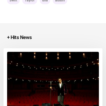
Swift
Taylor
una
álbum
+ Hits News