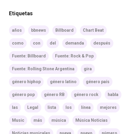
Etiquetas
años
bbnews
Billboard
Chart Beat
como
con
del
demanda
después
Fuente: Billboard
Fuente: Rock & Pop
Fuente: Rolling Stone Argentina
gira
género hiphop
género latino
género país
género pop
género RB
género rock
habla
las
Legal
lista
los
línea
mejores
Music
más
música
Música Noticias
Noticias musicales
nueva
nuevo
número