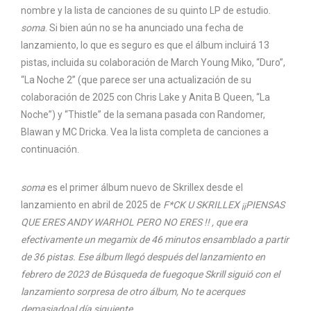
nombre y la lista de canciones de su quinto LP de estudio.
soma
. Si bien aún no se ha anunciado una fecha de
lanzamiento, lo que es seguro es que el álbum incluirá 13
pistas, incluida su colaboración de March Young Miko, “Duro”,
“La Noche 2” (que parece ser una actualización de su
colaboración de 2025 con Chris Lake y Anita B Queen, “La
Noche”) y “Thistle” de la semana pasada con Randomer,
Blawan y MC Dricka. Vea la lista completa de canciones a
continuación.
soma
es el primer álbum nuevo de Skrillex desde el
lanzamiento en abril de 2025 de
F*CK U SKRILLEX ¡¡PIENSAS
QUE ERES ANDY WARHOL PERO NO ERES !! , que era
efectivamente un megamix de 46 minutos ensamblado a partir
de 36 pistas. Ese álbum llegó después del lanzamiento en
febrero de 2023 de
Búsqueda de fuego
que Skrill siguió con el
lanzamiento sorpresa de otro álbum,
No te acerques
demasiado
al día siguiente.