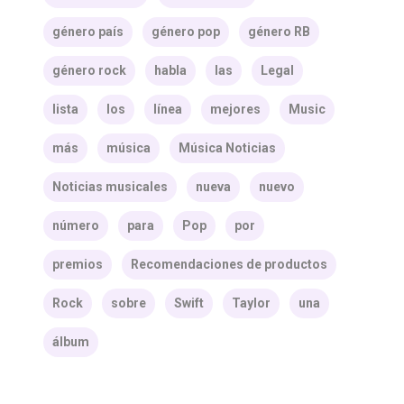
género país
género pop
género RB
género rock
habla
las
Legal
lista
los
línea
mejores
Music
más
música
Música Noticias
Noticias musicales
nueva
nuevo
número
para
Pop
por
premios
Recomendaciones de productos
Rock
sobre
Swift
Taylor
una
álbum