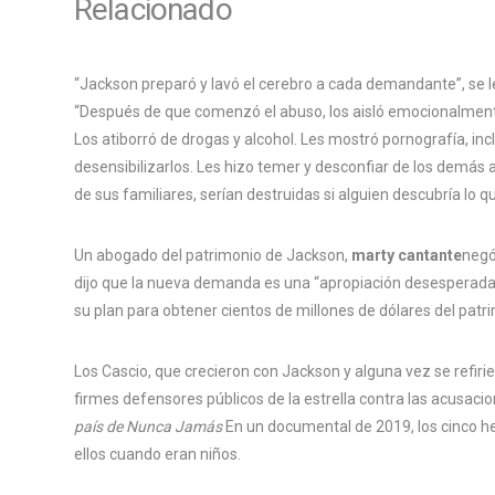
Relacionado
“Jackson preparó y lavó el cerebro a cada demandante”, se 
“Después de que comenzó el abuso, los aisló emocionalmente,
Los atiborró de drogas y alcohol. Les mostró pornografía, in
desensibilizarlos. Les hizo temer y desconfiar de los demás al
de sus familiares, serían destruidas si alguien descubría lo q
Un abogado del patrimonio de Jackson,
marty cantante
negó
dijo que la nueva demanda es una “apropiación desesperada 
su plan para obtener cientos de millones de dólares del patr
Los Cascio, que crecieron con Jackson y alguna vez se refir
firmes defensores públicos de la estrella contra las acusaci
país de Nunca Jamás
En un documental de 2019, los cinco h
ellos cuando eran niños.