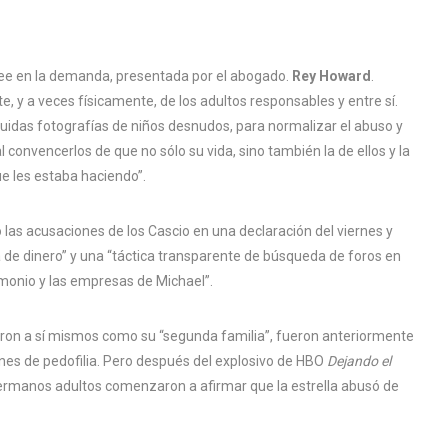
lee en la demanda, presentada por el abogado.
Rey Howard
.
 y a veces físicamente, de los adultos responsables y entre sí.
cluidas fotografías de niños desnudos, para normalizar el abuso y
 convencerlos de que no sólo su vida, sino también la de ellos y la
ue les estaba haciendo”.
 las acusaciones de los Cascio en una declaración del viernes y
de dinero” y una “táctica transparente de búsqueda de foros en
imonio y las empresas de Michael”.
ieron a sí mismos como su “segunda familia”, fueron anteriormente
ones de pedofilia. Pero después del explosivo de HBO
Dejando el
ermanos adultos comenzaron a afirmar que la estrella abusó de