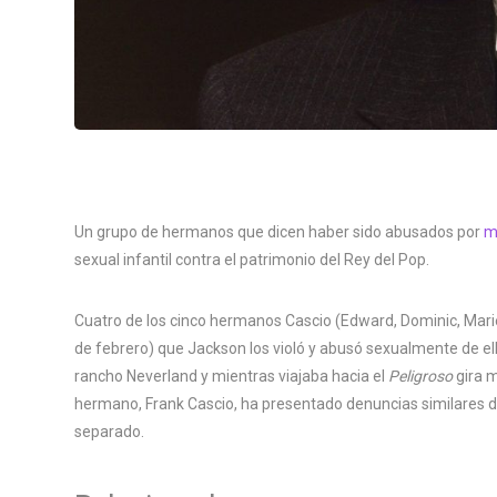
Un grupo de hermanos que dicen haber sido abusados ​​por
m
sexual infantil contra el patrimonio del Rey del Pop.
Cuatro de los cinco hermanos Cascio (Edward, Dominic, Mari
de febrero) que Jackson los violó y abusó sexualmente de e
rancho Neverland y mientras viajaba hacia el
Peligroso
gira 
hermano, Frank Cascio, ha presentado denuncias similares d
separado.