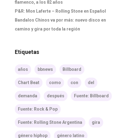
flamenco, a los 82 años
P&R: Mon Laferte – Rolling Stone en Español
Bandalos Chinos va por más: nuevo disco en
camino y gira por toda la región
Etiquetas
años
bbnews
Billboard
Chart Beat
como
con
del
demanda
después
Fuente: Billboard
Fuente: Rock & Pop
Fuente: Rolling Stone Argentina
gira
género hiphop
género latino