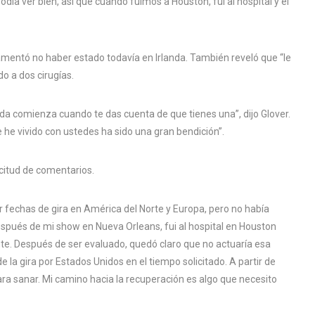
ía ver bien, así que cuando fuimos a Houston, fui al hospital y el
amentó no haber estado todavía en Irlanda. También reveló que “le
o a dos cirugías.
ida comienza cuando te das cuenta de que tienes una”, dijo Glover.
 he vivido con ustedes ha sido una gran bendición”.
citud de comentarios.
r fechas de gira en América del Norte y Europa, pero no había
espués de mi show en Nueva Orleans, fui al hospital en Houston
te. Después de ser evaluado, quedó claro que no actuaría esa
 la gira por Estados Unidos en el tiempo solicitado. A partir de
ra sanar. Mi camino hacia la recuperación es algo que necesito