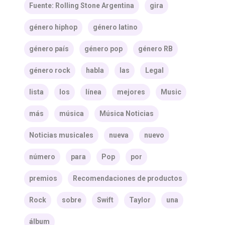
Fuente: Rolling Stone Argentina
gira
género hiphop
género latino
género país
género pop
género RB
género rock
habla
las
Legal
lista
los
línea
mejores
Music
más
música
Música Noticias
Noticias musicales
nueva
nuevo
número
para
Pop
por
premios
Recomendaciones de productos
Rock
sobre
Swift
Taylor
una
álbum