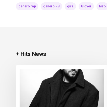
género rap
género RB
gira
Glover
hizo
+ Hits News