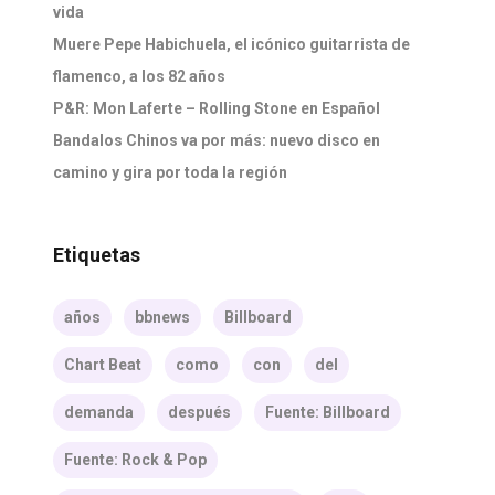
vida
Muere Pepe Habichuela, el icónico guitarrista de
flamenco, a los 82 años
P&R: Mon Laferte – Rolling Stone en Español
Bandalos Chinos va por más: nuevo disco en
camino y gira por toda la región
Etiquetas
años
bbnews
Billboard
Chart Beat
como
con
del
demanda
después
Fuente: Billboard
Fuente: Rock & Pop