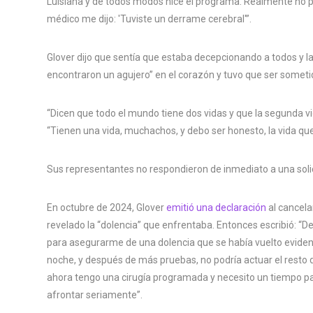
Luisiana y de todos modos hice el programa. Realmente no pod
médico me dijo: 'Tuviste un derrame cerebral'”.
Glover dijo que sentía que estaba decepcionando a todos y l
encontraron un agujero” en el corazón y tuvo que ser sometid
“Dicen que todo el mundo tiene dos vidas y que la segunda v
“Tienen una vida, muchachos, y debo ser honesto, la vida que
Sus representantes no respondieron de inmediato a una soli
En octubre de 2024, Glover
emitió una declaración
al cancela
revelado la “dolencia” que enfrentaba. Entonces escribió: “D
para asegurarme de una dolencia que se había vuelto eviden
noche, y después de más pruebas, no podría actuar el resto de
ahora tengo una cirugía programada y necesito un tiempo pa
afrontar seriamente”.