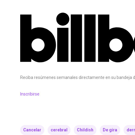
Reciba resúmenes semanales directamente en su bandeja d
Inscribirse
Cancelar
cerebral
Childish
De gira
der