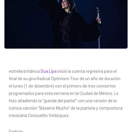
estrella británica
Dua Lipa
inició la cuenta regresiva para el
final de su gira Radical Optimism Tour de un año de duración
el lunes (1 de diciembre) con el primero de tres conciertos
programados para esta semana en la Ciudad de México. Lo
hizo añadiendo la “guinda del pastel” con una versión de la
icónica canción “Bésame Mucho” de la pianista y compositora
mexicana Consuelito Velázquez.
Explorar