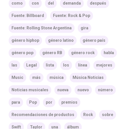
como
con
del
demanda
después
Fuente: Billboard
Fuente: Rock & Pop
Fuente: Rolling Stone Argentina
gira
género hiphop
género latino
género país
género pop
género RB
género rock
habla
las
Legal
lista
los
línea
mejores
Music
más
música
Música Noticias
Noticias musicales
nueva
nuevo
número
para
Pop
por
premios
Recomendaciones de productos
Rock
sobre
Swift
Taylor
una
álbum