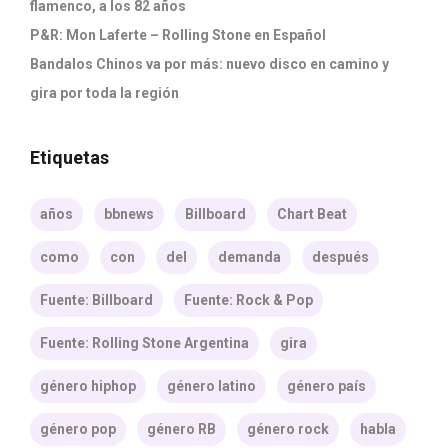
flamenco, a los 82 años
P&R: Mon Laferte – Rolling Stone en Español
Bandalos Chinos va por más: nuevo disco en camino y
gira por toda la región
Etiquetas
años
bbnews
Billboard
Chart Beat
como
con
del
demanda
después
Fuente: Billboard
Fuente: Rock & Pop
Fuente: Rolling Stone Argentina
gira
género hiphop
género latino
género país
género pop
género RB
género rock
habla