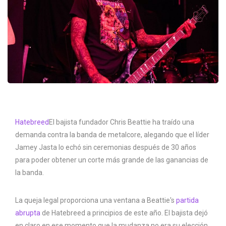
Hatebreed
El bajista fundador Chris Beattie ha traído una
demanda contra la banda de metalcore, alegando que el líder
Jamey Jasta lo echó sin ceremonias después de 30 años
para poder obtener un corte más grande de las ganancias de
la banda.
La queja legal proporciona una ventana a Beattie's
partida
abrupta
de Hatebreed a principios de este año. El bajista dejó
en claro en ese momento que la mudanza no era su elección,