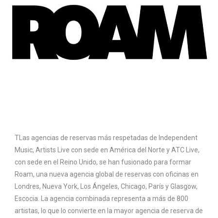
T
Las agencias de reservas más respetadas de Independent
Music, Artists Live con sede en América del Norte y ATC Live,
con sede en el Reino Unido, se han fusionado para formar
Roam, una nueva agencia global de reservas con oficinas en
Londres, Nueva York, Los Ángeles, Chicago, París y Glasgow,
Escocia. La agencia combinada representa a más de 800
artistas, lo que lo convierte en la mayor agencia de reserva de