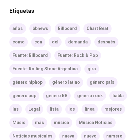
Etiquetas
años
bbnews
Billboard
Chart Beat
como
con
del
demanda
después
Fuente: Billboard
Fuente: Rock & Pop
Fuente: Rolling Stone Argentina
gira
género hiphop
género latino
género país
género pop
género RB
género rock
habla
las
Legal
lista
los
línea
mejores
Music
más
música
Música Noticias
Noticias musicales
nueva
nuevo
número